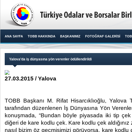
ANA SAYFA
TOBB HAKKINDA
BAŞKANIMIZ
FOTOĞRAF GALERİSİ
TOB
Yalova’da iş dünyasına yön verenler ödüllendirildi
27.03.2015 / Yalova
TOBB Başkanı M. Rifat Hisarcıklıoğlu, Yalova 
tarafından düzenlenen İş Dünyasına Yön Verenler
konuşmada, “Bundan böyle piyasada iki tip çek 
diğeri de kare kodlu çek. Kare kodlu çek aldığın
nasıl bizim öz geçmişimizi görüyorsa, kare kodlu 