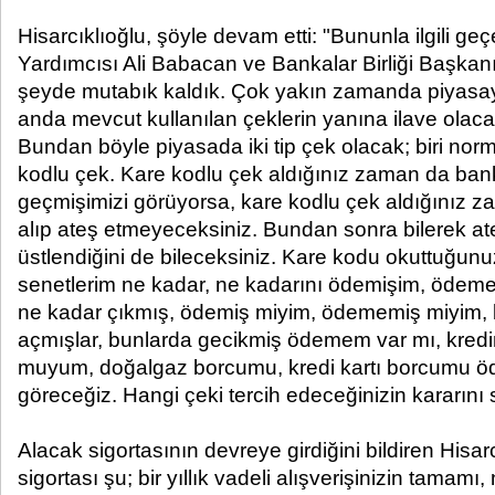
Hisarcıklıoğlu, şöyle devam etti: "Bununla ilgili 
Yardımcısı Ali Babacan ve Bankalar Birliği Başkanı il
şeyde mutabık kaldık. Çok yakın zamanda piyasa
anda mevcut kullanılan çeklerin yanına ilave olaca
Bundan böyle piyasada iki tip çek olacak; biri norm
kodlu çek. Kare kodlu çek aldığınız zaman da ban
geçmişimizi görüyorsa, kare kodlu çek aldığınız z
alıp ateş etmeyeceksiniz. Bundan sonra bilerek ate
üstlendiğini de bileceksiniz. Kare kodu okuttuğun
senetlerim ne kadar, ne kadarını ödemişim, ödeme
ne kadar çıkmış, ödemiş miyim, ödememiş miyim, 
açmışlar, bunlarda gecikmiş ödemem var mı, kredi
muyum, doğalgaz borcumu, kredi kartı borcumu ö
göreceğiz. Hangi çeki tercih edeceğinizin kararını s
Alacak sigortasının devreye girdiğini bildiren Hisar
sigortası şu; bir yıllık vadeli alışverişinizin tamamı