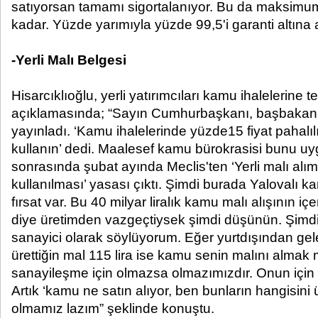
satıyorsan tamamı sigortalanıyor. Bu da maksimu
kadar. Yüzde yarımıyla yüzde 99,5'i garanti altına 
-Yerli Malı Belgesi
Hisarcıklıoğlu, yerli yatırımcıları kamu ihalelerine te
açıklamasında; “Sayın Cumhurbaşkanı, başbakan 
yayınladı. ‘Kamu ihalelerinde yüzde15 fiyat pahalıl
kullanın’ dedi. Maalesef kamu bürokrasisi bunu u
sonrasında şubat ayında Meclis'ten ‘Yerli malı alım
kullanılması’ yasası çıktı. Şimdi burada Yalovalı k
fırsat var. Bu 40 milyar liralık kamu malı alışının iç
diye üretimden vazgeçtiysek şimdi düşünün. Şimdi
sanayici olarak söylüyorum. Eğer yurtdışından gele
ürettiğin mal 115 lira ise kamu senin malını almak
sanayileşme için olmazsa olmazımızdır. Onun için 
Artık ‘kamu ne satın alıyor, ben bunların hangisini ü
olmamız lazım” şeklinde konuştu.