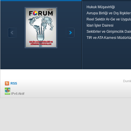
Hukuk Müşavirliği
Avrupa Birliği ve Dış İlişkile
Reel Sektör Ar-Ge ve Uygul
İdari İşler Dairesi
Sektörler ve Girişimcilik Dai
TIR ve ATA Karnesi Müdürl
Özetle TOBB
Ekonomik R
Dumlu
RSS
IPv6 Aktif