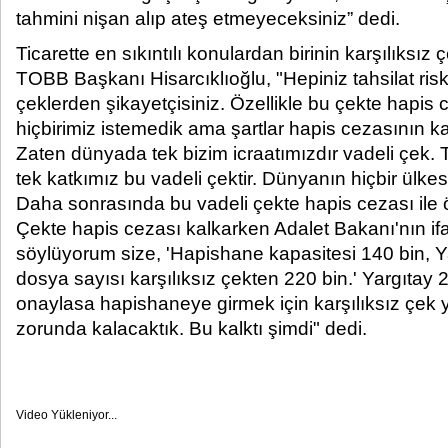
tahmini nişan alıp ateş etmeyeceksiniz” dedi.​
Ticarette en sıkıntılı konulardan birinin karşılıksı
TOBB Başkanı Hisarcıklıoğlu, "Hepiniz tahsilat riskl
çeklerden şikayetçisiniz. Özellikle bu çekte hapis 
hiçbirimiz istemedik ama şartlar hapis cezasının ka
Zaten dünyada tek bizim icraatımızdır vadeli çek.
tek katkımız bu vadeli çektir. Dünyanın hiçbir ülke
Daha sonrasında bu vadeli çekte hapis cezası ile 
Çekte hapis cezası kalkarken Adalet Bakanı'nın ifad
söylüyorum size, 'Hapishane kapasitesi 140 bin, 
dosya sayısı karşılıksız çekten 220 bin.' Yargıtay 
onaylasa hapishaneye girmek için karşılıksız çe
zorunda kalacaktık. Bu kalktı şimdi" dedi.
Video Yükleniyor...