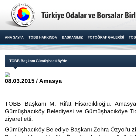
ANA SAYFA
TOBB HAKKINDA
BAŞKANIMIZ
FOTOĞRAF GALERİSİ
TOB
TOBB Başkanı Gümüşhacıköy’de
08.03.2015 / Amasya
TOBB Başkanı M. Rifat Hisarcıklıoğlu, Amasy
Gümüşhacıköy Belediyesi ve Gümüşhacıköye Tic
ziyaret etti.​
Gümüşhacıköy Belediye Başkanı Zehra Özyol’u z