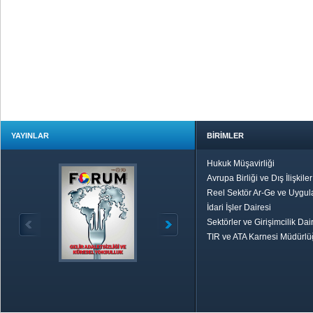
YAYINLAR
BİRİMLER
Hukuk Müşavirliği
Avrupa Birliği ve Dış İlişkile
Reel Sektör Ar-Ge ve Uygul
İdari İşler Dairesi
Sektörler ve Girişimcilik Dai
TIR ve ATA Karnesi Müdürl
Özetle TOBB
Ekonomik R