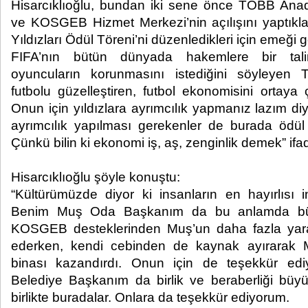
Hisarcıklıoğlu, bundan iki sene önce TOBB Anad
ve KOSGEB Hizmet Merkezi’nin açılışını yaptıklar
Yıldızları Ödül Töreni’ni düzenledikleri için emeği g
FIFA’nın bütün dünyada hakemlere bir tali
oyuncuların korunmasını istediğini söyleye
futbolu güzelleştiren, futbol ekonomisini ortaya 
Onun için yıldızlara ayrımcılık yapmanız lazım di
ayrımcılık yapılması gerekenler de burada ödül a
Çünkü bilin ki ekonomi iş, aş, zenginlik demek” ifad
Hisarcıklıoğlu şöyle konuştu:
“Kültürümüzde diyor ki insanların en hayırlısı i
Benim Muş Oda Başkanım da bu anlamda büyü
KOSGEB desteklerinden Muş’un daha fazla yara
ederken, kendi cebinden de kaynak ayırarak M
binası kazandırdı. Onun için de teşekkür ed
Belediye Başkanım da birlik ve beraberliği büyü
birlikte buradalar. Onlara da teşekkür ediyorum.