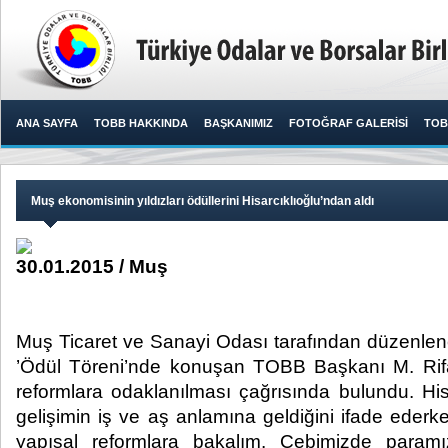
ANA SAYFA
TOBB HAKKINDA
BAŞKANIMIZ
FOTOĞRAF GALERİSİ
TOB
Muş ekonomisinin yıldızları ödüllerini Hisarcıklıoğlu’ndan aldı
30.01.2015 / Muş
Muş Ticaret ve Sanayi Odası tarafından düzenlene
’Ödül Töreni’nde konuşan TOBB Başkanı M. Rifat
reformlara odaklanılması çağrısında bulundu. His
gelişimin iş ve aş anlamına geldiğini ifade eder
yapısal reformlara bakalım. Cebimizde param