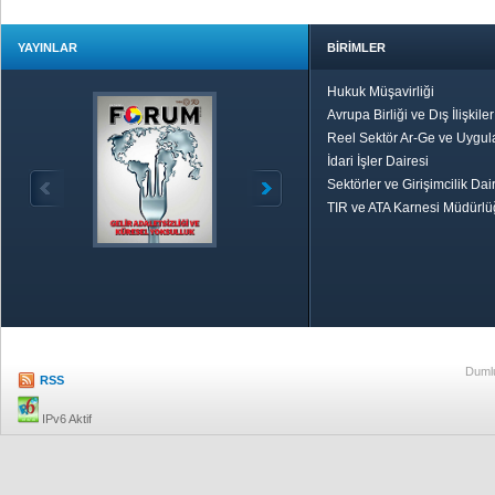
YAYINLAR
BİRİMLER
Hukuk Müşavirliği
Avrupa Birliği ve Dış İlişkile
Reel Sektör Ar-Ge ve Uygul
İdari İşler Dairesi
Sektörler ve Girişimcilik Dai
TIR ve ATA Karnesi Müdürl
Özetle TOBB
Ekonomik R
Dumlu
RSS
IPv6 Aktif