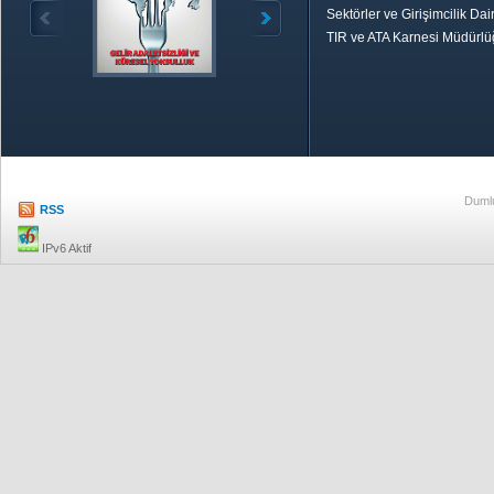
Sektörler ve Girişimcilik Dai
TIR ve ATA Karnesi Müdürl
Özetle TOBB
Ekonomik R
Dumlu
RSS
IPv6 Aktif