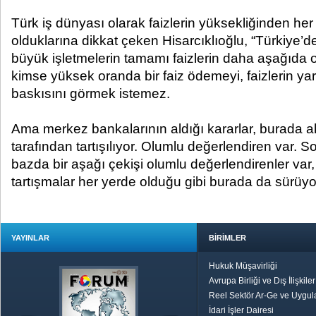
Türk iş dünyası olarak faizlerin yüksekliğinden he
olduklarına dikkat çeken Hisarcıklıoğlu, “Türkiye’d
büyük işletmelerin tamamı faizlerin daha aşağıda o
kimse yüksek oranda bir faiz ödemeyi, faizlerin ya
baskısını görmek istemez.
Ama merkez bankalarının aldığı kararlar, burada 
tarafından tartışılıyor. Olumlu değerlendiren var. S
bazda bir aşağı çekişi olumlu değerlendirenler var,
tartışmalar her yerde olduğu gibi burada da sürüyo
YAYINLAR
BİRİMLER
Hukuk Müşavirliği
Avrupa Birliği ve Dış İlişkile
Reel Sektör Ar-Ge ve Uygul
İdari İşler Dairesi