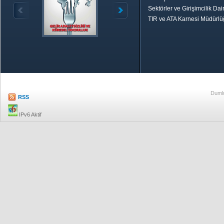
Sektörler ve Girişimcilik Dai
TIR ve ATA Karnesi Müdürl
Özetle TOBB
Ekonomik R
Dumlu
RSS
IPv6 Aktif