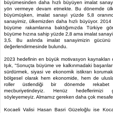
büyümesinden daha hızlı büyüyen imalat sanay
yön vermeye devam etmekte. Bu dönemde ülk
büyümüşken, imalat sanayi yüzde 5,8 oranın
sanayimiz, ülkemizden daha hızlı büyüyor. 2014 y
büyüme rakamlarına baktığımızda Türkiye gör
büyüme hızına sahip yüzde 2,8 ama imalat sanay
3,5. Bu aslında imalat sanayimizin gücünü v
değerlendirmesinde bulundu.
2023 hedefinin en büyük motivasyon kaynakları 
Işık, "Sonuçta büyüme ve kalkınmadaki başarıları
sürdürmek, siyasi ve ekonomik istikrarı korumak
bölgesel olarak hem ekonomide, hem de uluslar
roller üstlendiği bir dönemde rekabet
mecburiyetindeyiz. Henüz hedeflerimizi ge
söyleyemeyiz. Almamız gereken daha çok mesafe 
Kocaeli Valisi Hasan Basri Güzeloğlu ise Koca