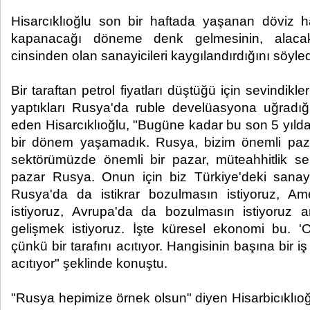
Hisarcıklıoğlu son bir haftada yaşanan döviz har
kapanacağı döneme denk gelmesinin, alacakl
cinsinden olan sanayicileri kaygılandırdığını söyled
Bir taraftan petrol fiyatları düştüğü için sevindikler
yaptıkları Rusya'da ruble develüasyona uğradığı 
eden Hisarcıklıoğlu, "Bugüne kadar bu son 5 yıld
bir dönem yaşamadık. Rusya, bizim önemli pazar
sektörümüzde önemli bir pazar, müteahhitlik se
pazar Rusya. Onun için biz Türkiye'deki sanayi
Rusya'da da istikrar bozulmasın istiyoruz, A
istiyoruz, Avrupa'da da bozulmasın istiyoruz
gelişmek istiyoruz. İşte küresel ekonomi bu. 'O
çünkü bir tarafını acıtıyor. Hangisinin başına bir iş
acıtıyor" şeklinde konuştu.
"Rusya hepimize örnek olsun" diyen Hisarbicıklıoğ