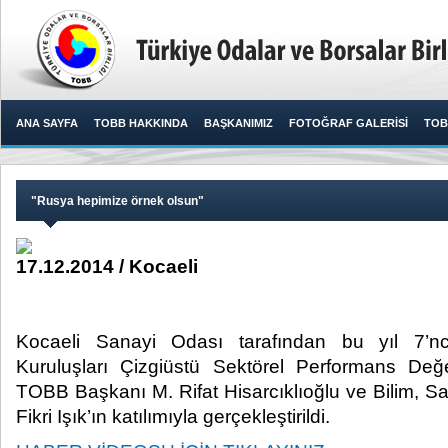
ANA SAYFA
TOBB HAKKINDA
BAŞKANIMIZ
FOTOĞRAF GALERİSİ
TOB
"Rusya hepimize örnek olsun"
17.12.2014 / Kocaeli
Kocaeli Sanayi Odası tarafından bu yıl 7’n
Kuruluşları Çizgiüstü Sektörel Performans Değ
TOBB Başkanı M. Rifat Hisarcıklıoğlu ve Bilim, S
Fikri Işık’ın katılımıyla gerçekleştirildi.​