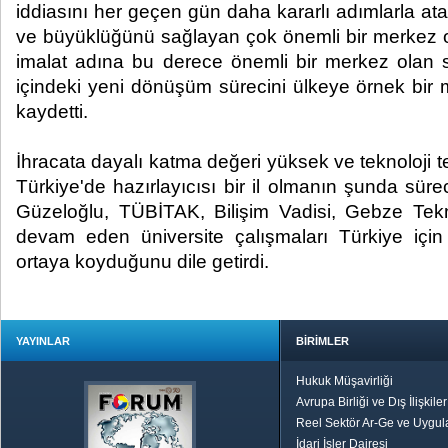
iddiasını her geçen gün daha kararlı adımlarla ata
ve büyüklüğünü sağlayan çok önemli bir merkez 
imalat adına bu derece önemli bir merkez olan 
içindeki yeni dönüşüm sürecini ülkeye örnek bir 
kaydetti.
İhracata dayalı katma değeri yüksek ve teknoloji te
Türkiye'de hazırlayıcısı bir il olmanın şunda süre
Güzeloğlu, TÜBİTAK, Bilişim Vadisi, Gebze Tekn
devam eden üniversite çalışmaları Türkiye için
ortaya koyduğunu dile getirdi.
YAYINLAR
BİRİMLER
Hukuk Müşavirliği
Avrupa Birliği ve Dış İlişkile
Reel Sektör Ar-Ge ve Uygul
İdari İşler Dairesi