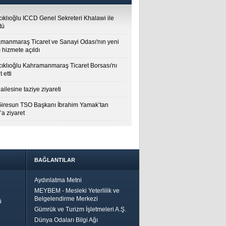
cıklıoğlu ICCD Genel Sekreteri Khalawi ile
tü
manmaraş Ticaret ve Sanayi Odası'nın yeni
 hizmete açıldı
cıklıoğlu Kahramanmaraş Ticaret Borsası'nı
t etti
ailesine taziye ziyareti
Giresun TSO Başkanı İbrahim Yamak’tan
a ziyaret
BAĞLANTILAR
Aydınlatma Metni
MEYBEM - Mesleki Yeterlilik ve
Belgelendirme Merkezi
ü
Gümrük ve Turizm İşletmeleri A.Ş.
Dünya Odaları Bilgi Ağı