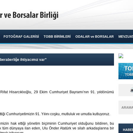
FOTOĞRAF GALERİSİ
TOBB BİRİMLERİ
ODALAR ve BORSALAR
MEVZUA
beraberliğe ihtiyacımız var”
 Rifat Hisarcıklıoğlu, 29 Ekim Cumhuriyet Bayramı’nın 91. yıldönümü
ARAM
iği Cumhuriyetimizin 91. Yılını coşku, mutluluk ve umutla kutluyoruz.
imizin hak ettiği yönetim biçiminin Cumhuriyet olduğunu bildiren, bu
 tüm dünyaya ilan eden, Ulu Önder Atatürk ve silah arkadaşlarına bir
HABE