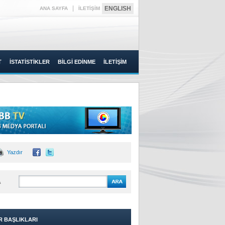
|
ENGLISH
ANA SAYFA
İLETİŞİM
T
İSTATİSTİKLER
BİLGİ EDİNME
İLETİŞİM
Yazdır
A
R BAŞLIKLARI