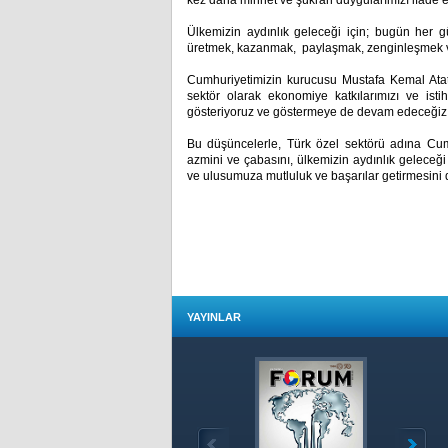
kez daha minnet ve şükran duygularımızı ifade e
Ülkemizin aydınlık geleceği için; bugün her g
üretmek, kazanmak, paylaşmak, zenginleşmek v
Cumhuriyetimizin kurucusu Mustafa Kemal Atatü
sektör olarak ekonomiye katkılarımızı ve is
gösteriyoruz ve göstermeye de devam edeceğiz
Bu düşüncelerle, Türk özel sektörü adına Cum
azmini ve çabasını, ülkemizin aydınlık geleceği
ve ulusumuza mutluluk ve başarılar getirmesini d
YAYINLAR