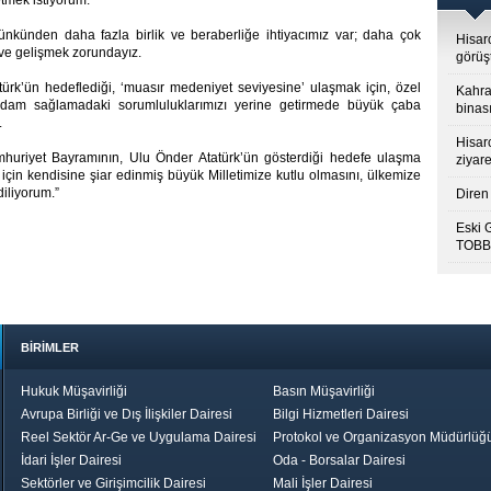
tmek istiyorum.
ünkünden daha fazla birlik ve beraberliğe ihtiyacımız var; daha çok
Hisar
e gelişmek zorundayız.
görüş
rk’ün hedeflediği, ‘muasır medeniyet seviyesine’ ulaşmak için, özel
Kahra
tihdam sağlamadaki sorumluluklarımızı yerine getirmede büyük çaba
binası
.
Hisar
huriyet Bayramının, Ulu Önder Atatürk’ün gösterdiği hedefe ulaşma
ziyare
 için kendisine şiar edinmiş büyük Milletimize kutlu olmasını, ülkemize
iliyorum.”
Diren 
Eski 
TOBB’
BİRİMLER
Hukuk Müşavirliği
Basın Müşavirliği
Avrupa Birliği ve Dış İlişkiler Dairesi
Bilgi Hizmetleri Dairesi
Reel Sektör Ar-Ge ve Uygulama Dairesi
Protokol ve Organizasyon Müdürlüğ
İdari İşler Dairesi
Oda - Borsalar Dairesi
Sektörler ve Girişimcilik Dairesi
Mali İşler Dairesi