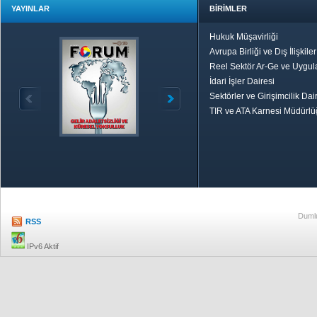
YAYINLAR
BİRİMLER
Hukuk Müşavirliği
Avrupa Birliği ve Dış İlişkile
Reel Sektör Ar-Ge ve Uygul
İdari İşler Dairesi
Sektörler ve Girişimcilik Dai
TIR ve ATA Karnesi Müdürl
Özetle TOBB
Ekonomik R
Dumlu
RSS
IPv6 Aktif