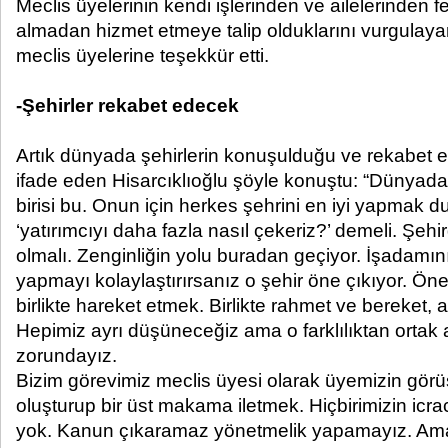
Meclis üyelerinin kendi işlerinden ve ailelerinden 
almadan hizmet etmeye talip olduklarını vurgula
meclis üyelerine teşekkür etti.
-Şehirler rekabet edecek
Artık dünyada şehirlerin konuşulduğu ve rekabet ett
ifade eden Hisarcıklıoğlu şöyle konuştu: “Dünyada
birisi bu. Onun için herkes şehrini en iyi yapmak
‘yatırımcıyı daha fazla nasıl çekeriz?’ demeli. Şehi
olmalı. Zenginliğin yolu buradan geçiyor. İşadamın
yapmayı kolaylaştırırsanız o şehir öne çıkıyor. Öne
birlikte hareket etmek. Birlikte rahmet ve bereket, a
Hepimiz ayrı düşüneceğiz ama o farklılıktan ortak 
zorundayız.
Bizim görevimiz meclis üyesi olarak üyemizin görü
oluşturup bir üst makama iletmek. Hiçbirimizin icracı
yok. Kanun çıkaramaz yönetmelik yapamayız. Ama 