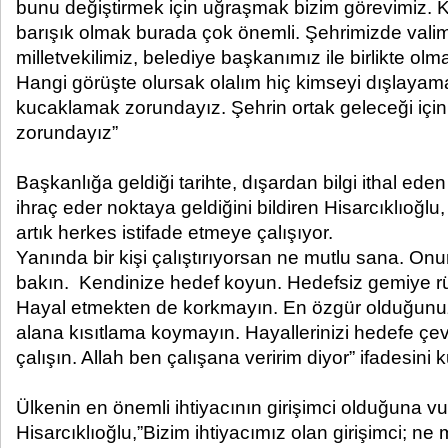
bunu değiştirmek için uğraşmak bizim görevimiz.
barışık olmak burada çok önemli. Şehrimizde val
milletvekilimiz, belediye başkanımız ile birlikte olma
Hangi görüşte olursak olalım hiç kimseyi dışlayama
kucaklamak zorundayız. Şehrin ortak geleceği için
zorundayız”
Başkanlığa geldiği tarihte, dışardan bilgi ithal ede
ihraç eder noktaya geldiğini bildiren Hisarcıklıoğl
artık herkes istifade etmeye çalışıyor.
Yanında bir kişi çalıştırıyorsan ne mutlu sana. Onu
bakın. Kendinize hedef koyun. Hedefsiz gemiye r
Hayal etmekten de korkmayın. En özgür olduğunuz 
alana kısıtlama koymayın. Hayallerinizi hedefe çev
çalışın. Allah ben çalışana veririm diyor” ifadesini k
Ülkenin en önemli ihtiyacının girişimci olduğuna 
Hisarcıklıoğlu,”Bizim ihtiyacımız olan girişimci; ne