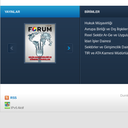
YAYINLAR
BİRİMLER
Hukuk Müşavirliği
Avrupa Birliği ve Dış İlişkile
Reel Sektör Ar-Ge ve Uygul
İdari İşler Dairesi
Sektörler ve Girişimcilik Dai
TIR ve ATA Karnesi Müdürl
Özetle TOBB
Ekonomik R
Dumlu
RSS
IPv6 Aktif