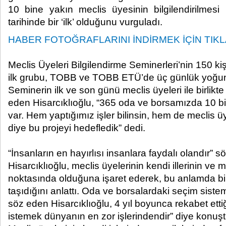
10 bine yakın meclis üyesinin bilgilendirilmesi p
tarihinde bir ‘ilk’ olduğunu vurguladı.​
HABER FOTOĞRAFLARINI İNDİRMEK İÇİN TIKLA
Meclis Üyeleri Bilgilendirme Seminerleri’nin 150 k
ilk grubu, TOBB ve TOBB ETÜ’de üç günlük yoğun 
Seminerin ilk ve son günü meclis üyeleri ile birlikte
eden Hisarcıklıoğlu, “365 oda ve borsamızda 10 b
var. Hem yaptığımız işler bilinsin, hem de meclis ü
diye bu projeyi hedefledik” dedi.
“İnsanların en hayırlısı insanlara faydalı olandır” s
Hisarcıklıoğlu, meclis üyelerinin kendi illerinin ve m
noktasında olduğuna işaret ederek, bu anlamda b
taşıdığını anlattı. Oda ve borsalardaki seçim siste
söz eden Hisarcıklıoğlu, 4 yıl boyunca rekabet etti
istemek dünyanın en zor işlerindendir” diye konuşt