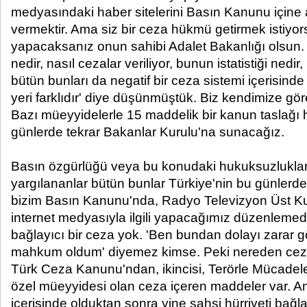
medyasındaki haber sitelerini Basın Kanunu içine
vermektir. Ama siz bir ceza hükmü getirmek istiyo
yapacaksanız onun sahibi Adalet Bakanlığı olsun. '
nedir, nasıl cezalar veriliyor, bunun istatistiği nedir,
bütün bunları da negatif bir ceza sistemi içerisind
yeri farklıdır' diye düşünmüştük. Biz kendimize göre 
Bazı müeyyidelerle 15 maddelik bir kanun taslağı
günlerde tekrar Bakanlar Kurulu'na sunacağız.
Basın özgürlüğü veya bu konudaki hukuksuzluklar,
yargılananlar bütün bunlar Türkiye'nin bu günlerde
bizim Basın Kanunu'nda, Radyo Televizyon Üst K
internet medyasıyla ilgili yapacağımız düzenlemede
bağlayıcı bir ceza yok. 'Ben bundan dolayı zarar
mahkum oldum' diyemez kimse. Peki nereden ceza 
Türk Ceza Kanunu'ndan, ikincisi, Terörle Mücadel
özel müeyyidesi olan ceza içeren maddeler var. Ama 
içerisinde olduktan sonra yine şahsi hürriyeti ba