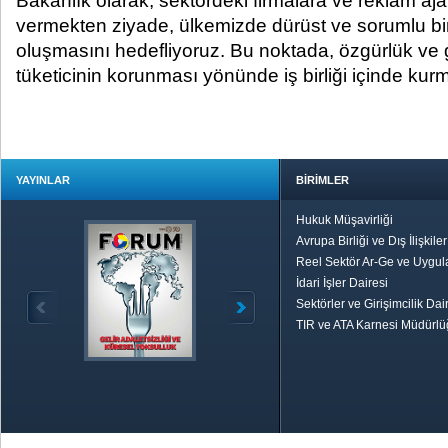
Bakanlık olarak, sektördeki firmalara ve reklam aja
vermekten ziyade, ülkemizde dürüst ve sorumlu bi
oluşmasını hedefliyoruz. Bu noktada, özgürlük ve 
tüketicinin korunması yönünde iş birliği içinde kurma
YAYINLAR
BİRİMLER
Hukuk Müşavirliği
Avrupa Birliği ve Dış İlişkile
Reel Sektör Ar-Ge ve Uygul
İdari İşler Dairesi
Sektörler ve Girişimcilik Dai
TIR ve ATA Karnesi Müdürl
Özetle TOBB
Ekonomik R