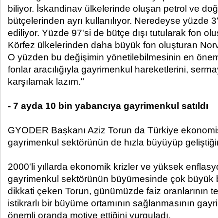
biliyor. İskandinav ülkelerinde oluşan petrol ve d
bütçelerinden ayrı kullanılıyor. Neredeyse yüzde 
ediliyor. Yüzde 97'si de bütçe dışı tutularak fon ol
Körfez ülkelerinden daha büyük fon oluşturan Norv
O yüzden bu değişimin yönetilebilmesinin en önem
fonlar aracılığıyla gayrimenkul hareketlerini, serma
karşılamak lazım."
- 7 ayda 10 bin yabancıya gayrimenkul satıldı
GYODER Başkanı Aziz Torun da Türkiye ekonomisi
gayrimenkul sektörünün de hızla büyüyüp geliştiğin
2000'li yıllarda ekonomik krizler ve yüksek enflasy
gayrimenkul sektörünün büyümesinde çok büyük b
dikkati çeken Torun, günümüzde faiz oranlarının t
istikrarlı bir büyüme ortamının sağlanmasının gay
önemli oranda motive ettiğini vurguladı.