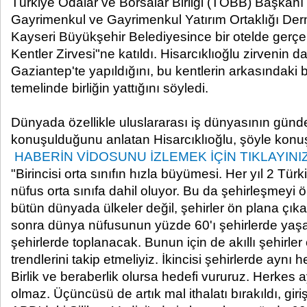
Türkiye Odalar ve Borsalar Birliği (TOBB) Başkanı M
Gayrimenkul ve Gayrimenkul Yatırım Ortaklığı De
Kayseri Büyükşehir Belediyesince bir otelde gerçek
Kentler Zirvesi"ne katıldı. Hisarcıklıoğlu zirvenin
Gaziantep'te yapıldığını, bu kentlerin arkasındaki 
temelinde birliğin yattığını söyledi.
Dünyada özellikle uluslararası iş dünyasının gü
konuşulduğunu anlatan Hisarcıklıoğlu, şöyle konu
HABERİN VİDOSUNU İZLEMEK İÇİN TIKLAYINI
"Birincisi orta sınıfın hızla büyümesi. Her yıl 2 Tü
nüfus orta sınıfa dahil oluyor. Bu da şehirleşmeyi ö
bütün dünyada ülkeler değil, şehirler ön plana çı
sonra dünya nüfusunun yüzde 60'ı şehirlerde ya
şehirlerde toplanacak. Bunun için de akıllı şehirle
trendlerini takip etmeliyiz. İkincisi şehirlerde aynı
Birlik ve beraberlik olursa hedefi vururuz. Herkes 
olmaz. Üçüncüsü de artık mal ithalatı bırakıldı, giriş