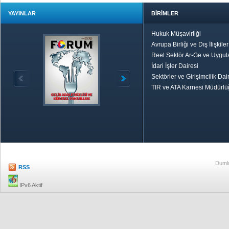
YAYINLAR
BİRİMLER
Hukuk Müşavirliği
Avrupa Birliği ve Dış İlişkile
Reel Sektör Ar-Ge ve Uygul
İdari İşler Dairesi
Sektörler ve Girişimcilik Dai
TIR ve ATA Karnesi Müdürl
Özetle TOBB
Ekonomik R
Dumlu
RSS
IPv6 Aktif