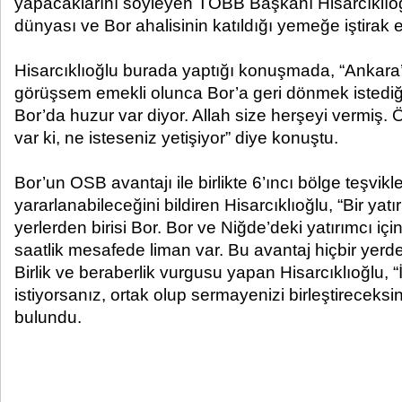
yapacaklarını söyleyen TOBB Başkanı Hisarcıklıoğ
dünyası ve Bor ahalisinin katıldığı yemeğe iştirak et
Hisarcıklıoğlu burada yaptığı konuşmada, “Ankara’
görüşsem emekli olunca Bor’a geri dönmek istediğ
Bor’da huzur var diyor. Allah size herşeyi vermiş. 
var ki, ne isteseniz yetişiyor” diye konuştu.
Bor’un OSB avantajı ile birlikte 6’ıncı bölge teşvikl
yararlanabileceğini bildiren Hisarcıklıoğlu, “Bir yat
yerlerden birisi Bor. Bor ve Niğde’deki yatırımcı iç
saatlik mesafede liman var. Bu avantaj hiçbir yerde
Birlik ve beraberlik vurgusu yapan Hisarcıklıoğlu, 
istiyorsanız, ortak olup sermayenizi birleştireceksi
bulundu.