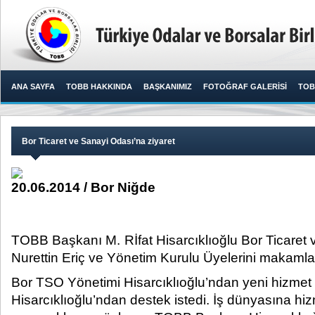
ANA SAYFA
TOBB HAKKINDA
BAŞKANIMIZ
FOTOĞRAF GALERİSİ
TOB
Bor Ticaret ve Sanayi Odası’na ziyaret
20.06.2014 / Bor Niğde
TOBB Başkanı M. Rİfat Hisarcıklıoğlu Bor Ticaret
Nurettin Eriç ve Yönetim Kurulu Üyelerini makamların
Bor TSO Yönetimi Hisarcıklıoğlu’ndan yeni hizmet 
Hisarcıklıoğlu’ndan destek istedi. İş dünyasına hiz