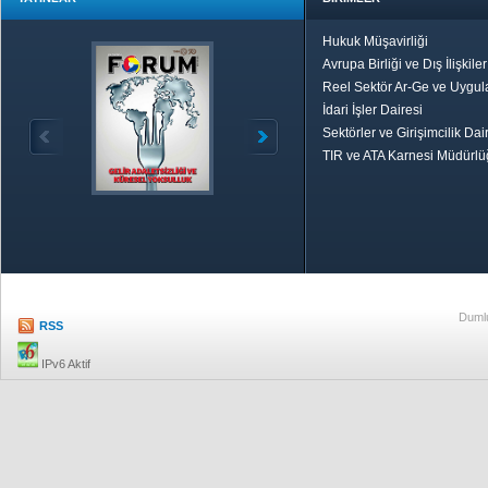
Hukuk Müşavirliği
Avrupa Birliği ve Dış İlişkile
Reel Sektör Ar-Ge ve Uygul
İdari İşler Dairesi
Sektörler ve Girişimcilik Dai
TIR ve ATA Karnesi Müdürl
Özetle TOBB
Ekonomik R
Dumlu
RSS
IPv6 Aktif