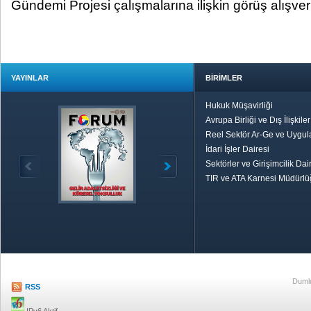
Gündemi Projesi çalışmalarına ilişkin görüş alışve
YAYINLAR
BİRİMLER
Hukuk Müşavirliği
Avrupa Birliği ve Dış İlişkile
Reel Sektör Ar-Ge ve Uygul
İdari İşler Dairesi
Sektörler ve Girişimcilik Dai
TIR ve ATA Karnesi Müdürl
Özetle TOBB
Ekonomik R
Dumlu
RSS