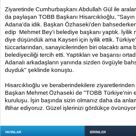
Ziyaretinde Cumhurbaşkanı Abdullah Gül ile arala
da paylaşan TOBB Başkanı Hisarcıklıoğlu, "Sayı
Adana'da idik. Başkan Özhaseki'den bahsederken
edip Mehmet Bey'i belediye başkanı yaptık. İyilik m
diye düşündük ama Kayseri için iyilik ettik. Türkiy
tüccarlarından, sanayicilerinden biri olacaktı ama 
belediyeciliği tercih etti. Yaptıkları ve başarısı ort
Adanalı arkadaşların yanında sizden övgüyle bahset
duyduk" şeklinde konuştu.
Hisarcıklıoğlu ve beraberindekilere ziyaretlerinde
Başkan Mehmet Özhaseki de "TOBB Türkiye'nin en
kuruluşu. İşin başında sizin olmanız daha da anlamlı
iftihar ediyoruz. Güzel işlerinizi gördükçe övünüyor
YAYINLAR
BİRİMLER