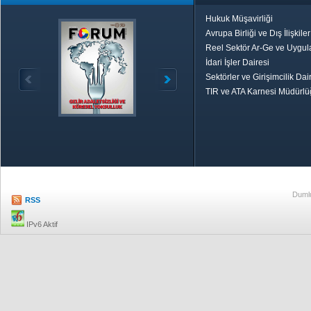
Hukuk Müşavirliği
Avrupa Birliği ve Dış İlişkile
Reel Sektör Ar-Ge ve Uygul
İdari İşler Dairesi
Sektörler ve Girişimcilik Dai
TIR ve ATA Karnesi Müdürl
Özetle TOBB
Ekonomik R
Dumlu
RSS
IPv6 Aktif