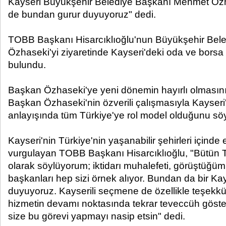
Kayseri Büyükşehir Belediye Başkanı Mehmet Özhas
de bundan gurur duyuyoruz" dedi.
TOBB Başkanı Hisarcıklıoğlu'nun Büyükşehir Bel
Özhaseki'yi ziyaretinde Kayseri'deki oda ve borsa
bulundu.
Başkan Özhaseki'ye yeni dönemin hayırlı olmasını 
Başkan Özhaseki'nin özverili çalışmasıyla Kayseri'
anlayışında tüm Türkiye'ye rol model olduğunu söy
Kayseri'nin Türkiye'nin yaşanabilir şehirleri içinde
vurgulayan TOBB Başkanı Hisarcıklıoğlu, "Bütün Tü
olarak söylüyorum; iktidarı muhalefeti, görüştüğü
başkanları hep sizi örnek alıyor. Bundan da bir Kay
duyuyoruz. Kayserili seçmene de özellikle teşekkü
hizmetin devamı noktasında tekrar teveccüh gösterdil
size bu görevi yapmayı nasip etsin" dedi.