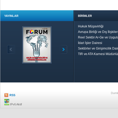
YAYINLAR
BİRİMLER
Hukuk Müşavirliği
Avrupa Birliği ve Dış İlişkile
Reel Sektör Ar-Ge ve Uygul
İdari İşler Dairesi
Sektörler ve Girişimcilik Dai
TIR ve ATA Karnesi Müdürl
Özetle TOBB
Ekonomik R
Dumlu
RSS
IPv6 Aktif