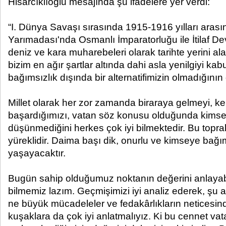
Hisarcıklıoğlu mesajında şu ifadelere yer verdi:
“I. Dünya Savaşı sırasında 1915-1916 yılları arası
Yarımadası'nda Osmanlı İmparatorluğu ile İtilaf Dev
deniz ve kara muharebeleri olarak tarihte yerini a
bizim en ağır şartlar altında dahi asla yenilgiyi ka
bağımsızlık dışında bir alternatifimizin olmadığının
Millet olarak her zor zamanda biraraya gelmeyi, k
başardığımızı, vatan söz konusu olduğunda kimse
düşünmediğini herkes çok iyi bilmektedir. Bu topra
yüreklidir. Daima başı dik, onurlu ve kimseye bağı
yaşayacaktır.
Bugün sahip olduğumuz noktanın değerini anlayabilm
bilmemiz lazım. Geçmişimizi iyi analiz ederek, şu 
ne büyük mücadeleler ve fedakârlıkların neticesind
kuşaklara da çok iyi anlatmalıyız. Ki bu cennet vata