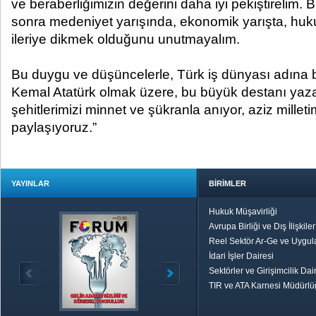
ve beraberliğimizin değerini daha iyi pekiştirelim.
sonra medeniyet yarışında, ekonomik yarışta, huk
ileriye dikmek olduğunu unutmayalım.
Bu duygu ve düşüncelerle, Türk iş dünyası adına 
Kemal Atatürk olmak üzere, bu büyük destanı yaz
şehitlerimizi minnet ve şükranla anıyor, aziz mille
paylaşıyoruz.”
YAYINLAR
BİRİMLER
Hukuk Müşavirliği
Avrupa Birliği ve Dış İlişkile
Reel Sektör Ar-Ge ve Uygul
İdari İşler Dairesi
Sektörler ve Girişimcilik Dai
TIR ve ATA Karnesi Müdürl