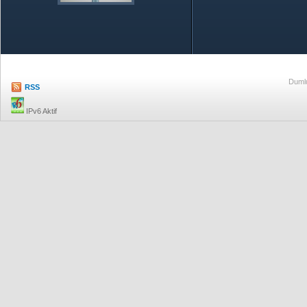
Özetle TOBB
Ekonomik R
Dumlu
RSS
IPv6 Aktif