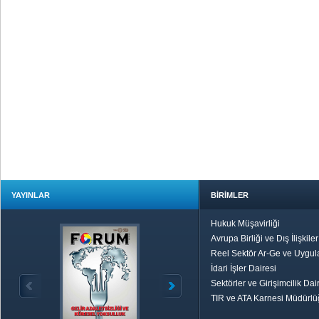
YAYINLAR
BİRİMLER
Hukuk Müşavirliği
Avrupa Birliği ve Dış İlişkile
Reel Sektör Ar-Ge ve Uygul
İdari İşler Dairesi
Sektörler ve Girişimcilik Dai
TIR ve ATA Karnesi Müdürl