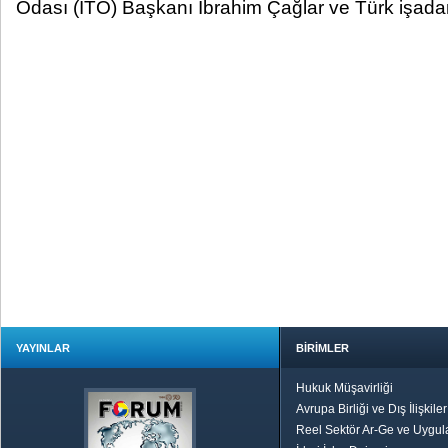
Odası (İTO) Başkanı İbrahim Çağlar ve Türk işadaml
YAYINLAR
BİRİMLER
Hukuk Müşavirliği
Avrupa Birliği ve Dış İlişkile
Reel Sektör Ar-Ge ve Uygul