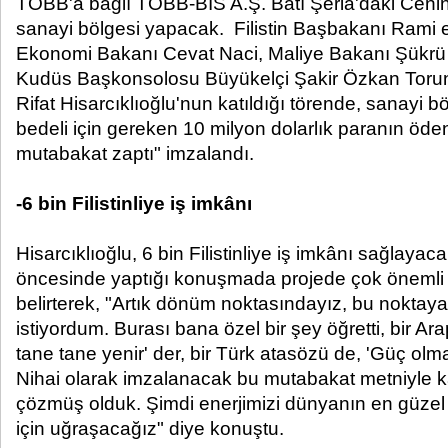
TOBB'a bağlı TOBB-BİS A.Ş. Batı Şeria'daki Cenin
sanayi bölgesi yapacak. Filistin Başbakanı Rami 
Ekonomi Bakanı Cevat Naci, Maliye Bakanı Şükrü B
Kudüs Başkonsolosu Büyükelçi Şakir Özkan Torun
Rifat Hisarcıklıoğlu'nun katıldığı törende, sanayi 
bedeli için gereken 10 milyon dolarlık paranın öde
mutabakat zaptı" imzalandı.
-6 bin Filistinliye iş imkânı
Hisarcıklıoğlu, 6 bin Filistinliye iş imkânı sağlayac
öncesinde yaptığı konuşmada projede çok önemli bi
belirterek, "Artık dönüm noktasındayız, bu noktay
istiyordum. Burası bana özel bir şey öğretti, bir A
tane tane yenir' der, bir Türk atasözü de, 'Güç olm
Nihai olarak imzalanacak bu mutabakat metniyle 
çözmüş olduk. Şimdi enerjimizi dünyanın en güze
için uğraşacağız" diye konuştu.