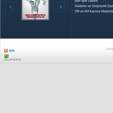
İdari İşler Dairesi
Sektörler ve Girişimcilik Dai
TIR ve ATA Karnesi Müdürl
Özetle TOBB
Ekonomik R
Dumlu
RSS
IPv6 Aktif