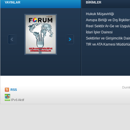
YAYINLAR
BİRİMLER
Hukuk Müşavirliği
Avrupa Birliği ve Dış İlişkile
Reel Sektör Ar-Ge ve Uygul
İdari İşler Dairesi
Sektörler ve Girişimcilik Dai
TIR ve ATA Karnesi Müdürl
Özetle TOBB
Ekonomik R
Dumlu
RSS
IPv6 Aktif