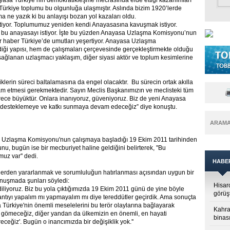
anayasa Türkiye’nin demokratikleşme mecrasında elde ettiği kazanımları
ve Türkiye toplumu bu olgunluğa ulaşmıştır. Aslında bizim 1920’lerde
a ne yazık ki bu anlayışı bozan yol kazaları oldu.
tiyor. Toplumumuz yeniden kendi Anayasasına kavuşmak istiyor.
in bu anayasayı istiyor. İşte bu yüzden Anayasa Uzlaşma Komisyonu’nun
 haber Türkiye’de umutları yeşertiyor. Anayasa Uzlaşma
diği yapısı, hem de çalışmaları çerçevesinde gerçekleştirmekte olduğu
 sağlanan uzlaşmacı yaklaşım, diğer siyasi aktör ve toplum kesimlerine
klerin süreci baltalamasına da engel olacaktır. Bu sürecin ortak akılla
am etmesi gerekmektedir. Sayın Meclis Başkanımızın ve meclisteki tüm
rece büyüktür. Onlara inanıyoruz, güveniyoruz. Biz de yeni Anayasa
ci desteklemeye ve katkı sunmaya devam edeceğiz” diye konuştu.
ARAM
Uzlaşma Komisyonu'nun çalışmaya başladığı 19 Ekim 2011 tarihinden
u, bugün ise bir mecburiyet haline geldiğini belirterek, ''Bu
uz var'' dedi.
HABE
mlerden yararlanmak ve sorumluluğun hatırlanması açısından uygun bir
onuşmada şunları söyledi:
Hisar
t diliyoruz. Biz bu yola çıktığımızda 19 Ekim 2011 günü de yine böyle
görüş
plantıyı yapalım mı yapmayalım mı diye tereddütler geçirdik. Ama sonuçta
ma Türkiye'nin önemli meselelerini bu terör olaylarına bağlayarak
Kahra
ze gömeceğiz, diğer yandan da ülkemizin en önemli, en hayati
binası
ceğiz'. Bugün o inancımızda bir değişiklik yok.''