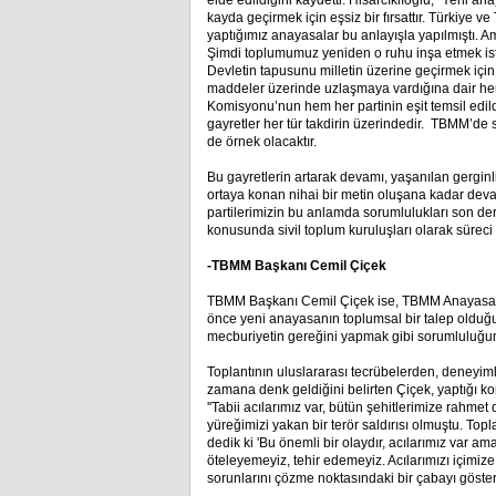
elde edildiğini kaydetti. Hisarcıklıoğlu, “Yeni 
kayda geçirmek için eşsiz bir fırsattır. Türkiye 
yaptığımız anayasalar bu anlayışla yapılmıştı. Am
Şimdi toplumumuz yeniden o ruhu inşa etmek is
Devletin tapusunu milletin üzerine geçirmek iç
maddeler üzerinde uzlaşmaya vardığına dair her
Komisyonu’nun hem her partinin eşit temsil edil
gayretler her tür takdirin üzerindedir. TBMM’de
de örnek olacaktır.
Bu gayretlerin artarak devamı, yaşanılan gerginli
ortaya konan nihai bir metin oluşana kadar dev
partilerimizin bu anlamda sorumlulukları son de
konusunda sivil toplum kuruluşları olarak süre
-TBMM Başkanı Cemil Çiçek
TBMM Başkanı Cemil Çiçek ise, TBMM Anayasa 
önce yeni anayasanın toplumsal bir talep olduğun
mecburiyetin gereğini yapmak gibi sorumluluğum
Toplantının uluslararası tecrübelerden, deneyi
zamana denk geldiğini belirten Çiçek, yaptığı k
''Tabii acılarımız var, bütün şehitlerimize rahme
yüreğimizi yakan bir terör saldırısı olmuştu. To
dedik ki 'Bu önemli bir olaydır, acılarımız var a
öteleyemeyiz, tehir edemeyiz. Acılarımızı içimi
sorunlarını çözme noktasındaki bir çabayı göstere