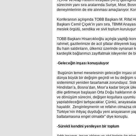
TEPAV ve Arap Reform İnisiyatifi (ARI) işbirliğ
sürecinin yanı sıra aralarında Suriye, Mısır, Bos
deneyimlerinin de ele alınması amaçlanıyor. K
Konferansın açılışında TOBB Başkanı M. Rifat
Başkanı Cemil Çiçek’in yanı sıra, TBMM Anayasa
meslek örgütü, sendika ve sivil toplum kuruluşu
TOBB Başkanı Hisarcıklıoğlu açılışta yaptığı kon
rahmet, gazilerimize de acil şifalar dileyerek baş
Bu hain saldırıların, ülkemiz üzerinde oynanan k
kardeşlik bağlarımızı zayıflatmak isteyenler de b
-
Geleceğin inşası konuşuluyor
Bugünün temel meselesinin geleceğin inşası old
dünya büyük bir değişim geçirdi ve bu değişim 
sistemimizi yeniden tasarlamak zorundayız. Sist
Hindistan’a, Bosna’dan, Mısır’a kadar birçok ülk
dile getirmeye başlayan Orta Doğu halklarının d
ve dönüşüm sürecini, değişen koşullara uyumlu 
yapılabileceğini tartışacaklar. Çünkü, anayasala
hayaldir. Zenginleşmenin ve refahın olmazsa olm
Türkiye’nin ihtiyaç duyduğu yeni anayasanın ya
baltalamasına engel olmaktır” diye konuştu.
-Sürekli kendini yenileyen bir toplum