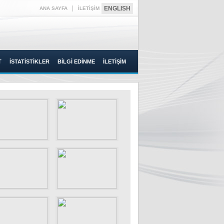
|
ENGLISH
ANA SAYFA
İLETİŞİM
T
İSTATİSTİKLER
BİLGİ EDİNME
İLETİŞİM