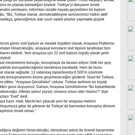
lana çıktığı bir dünyada yaşanıldığına dikkat çeken TOBB Başkanı, ancak,
ünü ön planda tutmadığını söyledi. Türkiye’yi dünyanın örnek
endini yenileyen, reformları süratle hayata geçirebilen bir toplum
u, “Biz, Türkiye olarak, demokratikleşme serüvenimizi halkın aktif
ırmadıkça, geleceğimize dair uzun vadeli planlar yapmakta güçlük
ecini gören sivil toplum ve meslek örgütleri olarak, Anayasa Platformu
tırlatan Hisarcıklıoğlu, anayasal konuların sivil toplum tarafından tüm
duklarını bildirdi. Yeni anayasa için 22 sivil toplum örgütü olarak şehir
söyledi:
sal meselelerini konuştu, konuşmaya da devam ediyor. Artık her şeyi,
 şekilde konuşabileceğimizi kendimize kanıtladık. Hem de bunu
lar olarak sağladık. 13 vatandaş toplantısında 6.500’in üzerinde
fında konuşmalarının önüne geçemeyeceğini gösterdi. Nasıl bir Türkiye,
e ettiler; “Anayasa Gönüllüleri” oldular. Türkiye tarihinin en büyük
kten gurur duyuyoruz. Dahası, Anayasa Gönüllülerine “Bu toplantılarda
ndereceğiz. Altında adınız yazsın, imzanız olsun ister misiniz?” diye
zlası “Evet” dedi.
ya hazır. Halk, Meclis’ten çıkacak yeni bir anayasa metnini
: Hoşumuza gitse de gitmese de Türkiye’de karnından konuşma dönemi
 hepimize örnek olmalı.”
andığına değinen Hisarcıklıoğlu, demokrasi adına da önemli kazanımlar