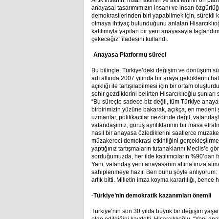
Artık insanın, insan aklının ve akıl terinin ön p
anayasal tasarımımızın insanı ve insan özgürlüğ
demokrasilerinden biri yapabilmek için, sürekli k
olmaya ihtiyaç bulunduğunu anlatan Hisarcıklıoğl
katılımıyla yapılan bir yeni anayasayla taçland
çekeceğiz” ifadesini kullandı.
-
Anayasa Platformu süreci
Bu bilinçle, Türkiye’deki değişim ve dönüşüm sür
adı altında 2007 yılında bir araya geldiklerini ha
açıklığı ile tartışılabilmesi için bir ortam oluştur
şehir gezdiklerini belirten Hisarcıklıoğlu şunları 
“Bu süreçte sadece biz değil, tüm Türkiye anaya
birbirimizin yüzüne bakarak, açıkça, en medeni
uzmanlar, politikacılar nezdinde değil, vatandaş
vatandaşımız, görüş ayrılıklarının bir masa etra
nasıl bir anayasa özlediklerini saatlerce müzaker
müzakereci demokrasi etkinliğini gerçekleştirme
yaptığınız tartışmaların tutanaklarını Meclis’e gö
sorduğumuzda, her ilde katılımcıların %90’dan fa
Yani, vatandaş yeni anayasanın altına imza atma
sahiplenmeye hazır. Ben bunu şöyle anlıyorum
artık bitti. Milletin imza koyma kararlılığı, bence
-
Türkiye’nin demokratik kazanımları önemli
Türkiye’nin son 30 yılda büyük bir değişim yaş