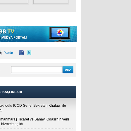
Yazdır
A
R BAŞLIKLARI
cıklıoğlu ICCD Genel Sekreteri Khalawi ile
tü
manmaraş Ticaret ve Sanayi Odası'nın yeni
 hizmete açıldı