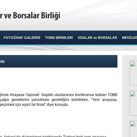
FOTOĞRAF GALERİSİ
TOBB BİRİMLERİ
ODALAR ve BORSALAR
MEVZUA
nda
nda Anayasa Yapmak’ başlıklı uluslararası konferansa katılan TOBB
ağın gereklerini yansıtması gerektiğini belirtirken, “Yeni anayasa,
rmek için eşsiz bir fırsat” diye konuştu.​ ​