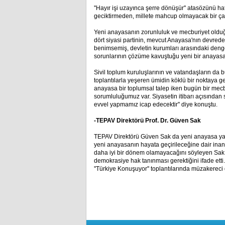
''Hayır işi uzayınca şerre dönüşür'' atasözünü h
geciktirmeden, millete mahcup olmayacak bir çalı
Yeni anayasanın zorunluluk ve mecburiyet olduğun
dört siyasi partinin, mevcut Anayasa'nın devrede
benimsemiş, devletin kurumları arasındaki deng
sorunlarının çözüme kavuştuğu yeni bir anayasa 
Sivil toplum kuruluşlarının ve vatandaşların da 
toplantılarla yeşeren ümidin köklü bir noktaya ge
anayasa bir toplumsal talep iken bugün bir mecb
sorumluluğumuz var. Siyasetin itibarı açısından
evvel yapmamız icap edecektir'' diye konuştu.
-TEPAV Direktörü Prof. Dr. Güven Sak
TEPAV Direktörü Güven Sak da yeni anayasa yapı
yeni anayasanın hayata geçirileceğine dair inanc
daha iyi bir dönem olamayacağını söyleyen Sak
demokrasiye hak tanınması gerektiğini ifade etti
''Türkiye Konuşuyor'' toplantılarında müzakereci