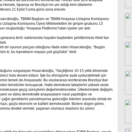
inde, Ankara’da düzenlenen konferansta Türkiye’deki yeni anayasa
na-Hersek, İspanya ve Brezilya’nın yer aldığı kimi ülkelerim
onferans 21 Eylül Cuma günü sona erecek.
 Hisarcıklıoğlu, TBMM Başkanı ve TBMM Anayasa Uzlaşma Komisyonu
 Uzlaşma Komisyonu Üyesi Milletvekilleri ile girişim grubunu 13
nun oluşturduğu “Anayasa Platformu”ndan üyeler yer aldı.
uşmasına terör saldırısında hayatını kaybeden şehitlerimize Allah’tan
ladı.
irli bir oyunun parçası olduğunu ifade eden Hisarcıklıoğlu, “Bugün
ilsin ki, bu toprakların mayası çok güçlüdür” dedi.
uğunu vurgulayan Hisarcıklıoğlu, “Geçtiğimiz 10-15 yıllık dönemde
süreci hala devam ediyor. İşte bu dönüşüme ayak uydurabilmek için
emin temeli de Anayasadır. Bu uluslararası konferansta Brezilya’dan
eden temsilciler konuşacak. Haklı demokrasi taleplerini yüksek sesle
emokrasiye geçiş süreçlerini değerlendirecekler. Ülkelerindeki değişim
yeni ve daha demokratik anayasaların nasıl yapıldığını ve
r çağın gereklerini yansıtmıyorsa geleceğin liderleri arasında olmak bir
azı, güçlü ekonomi ve kaliteli demokrasidir. Bizlere düşen görev,
pımına destek vermek, yaşanan olumsuz olayların bu süreci