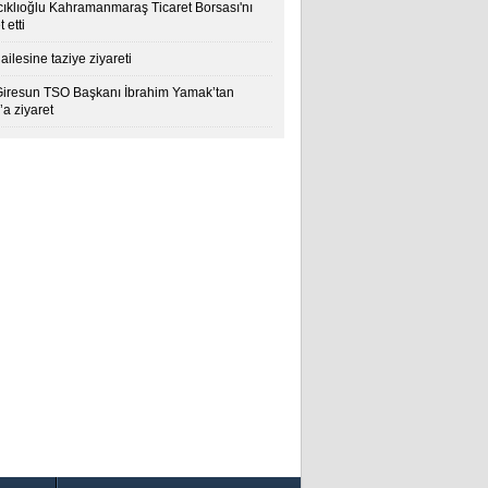
cıklıoğlu Kahramanmaraş Ticaret Borsası'nı
t etti
ailesine taziye ziyareti
Giresun TSO Başkanı İbrahim Yamak’tan
a ziyaret