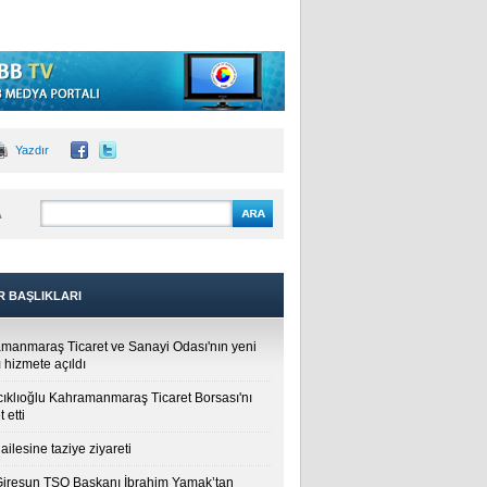
Yazdır
A
R BAŞLIKLARI
manmaraş Ticaret ve Sanayi Odası'nın yeni
 hizmete açıldı
cıklıoğlu Kahramanmaraş Ticaret Borsası'nı
t etti
ailesine taziye ziyareti
Giresun TSO Başkanı İbrahim Yamak’tan