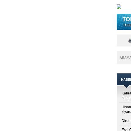
ARAM
HABE
Kahra
binası
Hisar
ziyare
Diren 
Eski 