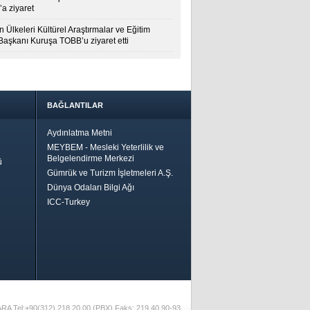
a ziyaret
 Ülkeleri Kültürel Araştırmalar ve Eğitim
 Başkanı Kuruşa TOBB’u ziyaret etti
BAĞLANTILAR
Aydınlatma Metni
MEYBEM - Mesleki Yeterlilik ve
Belgelendirme Merkezi
ü
Gümrük ve Turizm İşletmeleri A.Ş.
Dünya Odaları Bilgi Ağı
ICC-Turkey
Bir
ha İyi
 İçin
riler-
ARA Tel:+90(312) 218 20 00 (PBX) Faks: 219 40 90-93