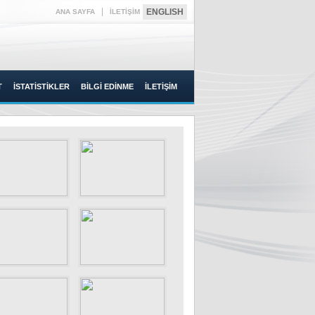
|
ENGLISH
ANA SAYFA
İLETİŞİM
T
İSTATİSTİKLER
BİLGİ EDİNME
İLETİŞİM