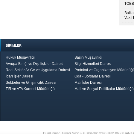
TOBB’
Balkan
Vakfı
BİRİMLER
Hukuk Müşavirliği
Basın Müşavirliği
Avrupa Birliği ve Dış İlişkiler Dairesi
Bilgi Hizmetleri Dairesi
Reel Sektör Ar-Ge ve Uygulama Dairesi
Protokol ve Organizasyon Müdürlüğ
İdari İşler Dairesi
Oda - Borsalar Dairesi
Sektörler ve Girişimcilik Dairesi
Mali İşler Dairesi
TIR ve ATA Karnesi Müdürlüğü
Mali ve Sosyal Politikalar Müdürlüğü
le TOBB
Ekonomik Rapor
Hizmet Şeref
Daha İyi 
Belgesi ve Plaket
Gelecek, Da
Töreni
Bir Türkiye
Görüş ve Öne
17
Dumlupınar Bulvarı No:252 (Eskişehir Yolu 9.Km) 06530 /ANK