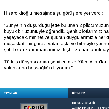
Hisarcıklıoğlu mesajında şu görüşlere yer verdi:
“Suriye’nin düşürdüğü jette bulunan 2 pilotumuzun n
büyük bir üzüntüyle öğrendik. Şehit pilotlarımız; h
yaşayacak, minnet ve şükran duygularımızla her da
meşakkatli bir görevi vatan aşkı ve bilinciyle yeri
şehit olan kahramanlarımızı hiçbir zaman unutmay
Türk iş dünyası adına şehitlerimize Yüce Allah’tan 
yakınlarına başsağlığı diliyorum.”
YAYINLAR
BİRİMLER
Hukuk Müşavirliği
Avrupa Birliği ve Dış İlişkile