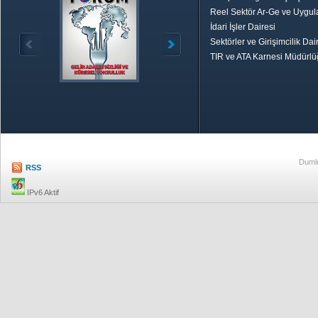
Reel Sektör Ar-Ge ve Uygul
İdari İşler Dairesi
Sektörler ve Girişimcilik Dai
TIR ve ATA Karnesi Müdürl
Özetle TOBB
Ekonomik R
Dumlu
RSS
IPv6 Aktif