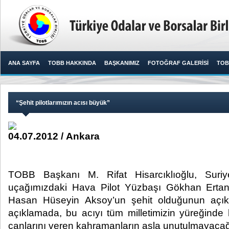
ANA SAYFA
TOBB HAKKINDA
BAŞKANIMIZ
FOTOĞRAF GALERİSİ
TOB
“Şehit pilotlarımızın acısı büyük”
04.07.2012 / Ankara
TOBB Başkanı M. Rifat Hisarcıklıoğlu, Suriy
uçağımızdaki Hava Pilot Yüzbaşı Gökhan Ertan
Hasan Hüseyin Aksoy’un şehit olduğunun açıkl
açıklamada, bu acıyı tüm milletimizin yüreğinde hi
canlarını veren kahramanların asla unutulmayacağını