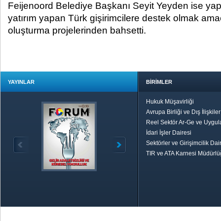
Feijenoord Belediye Başkanı Seyit Yeyden ise ya
yatırım yapan Türk gişirimcilere destek olmak ama
oluşturma projelerinden bahsetti.
YAYINLAR
BİRİMLER
Hukuk Müşavirliği
Avrupa Birliği ve Dış İlişkile
Reel Sektör Ar-Ge ve Uygul
İdari İşler Dairesi
Sektörler ve Girişimcilik Dai
TIR ve ATA Karnesi Müdürl
Özetle TOBB
Ekonomik R