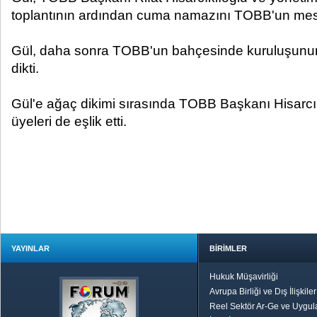
toplantının ardından cuma namazını TOBB'un mesc
Gül, daha sonra TOBB'un bahçesinde kuruluşunun 
dikti.
Gül'e ağaç dikimi sırasında TOBB Başkanı Hisarcı
üyeleri de eşlik etti.
YAYINLAR
BİRİMLER
Hukuk Müşavirliği
Avrupa Birliği ve Dış İlişkile
Reel Sektör Ar-Ge ve Uygul