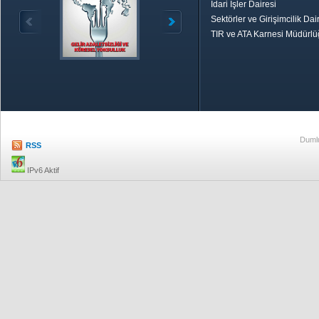
İdari İşler Dairesi
Sektörler ve Girişimcilik Dai
TIR ve ATA Karnesi Müdürl
Özetle TOBB
Ekonomik R
Dumlu
RSS
IPv6 Aktif