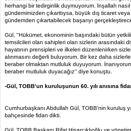
herhangi bir tedirginlik duymuyorum. İnşallah nası
gündemimizden çıkarttıysa, büyük dış ticaret veya 
gündemden çıkartabilecek başarıyı gerçekleştirece
Gül, ''Hükümet, ekonominin başındaki bütün yetkilil
temsilcileri olan sahipleri olan sizlerin arasındaki 
hayatının prensipleri ve ilkeleri düzenlenirken sizle
alınmasını değerli buluyorum. Bir kez daha sizlerl
beraber olmaktan mutluluk duyuyorum. İnanıyorum 
beraber mutluluk duyacağız'' diye konuştu.
-Gül, TOBB'un kuruluşunun 60. yılı anısına fidan
Cumhurbaşkanı Abdullah Gül, TOBB'nin kuruluş 
bahçesinde fidan dikti.
Gül, TOBB Başkanı Rifat Hisarcıklıoğlu ve yönetim k