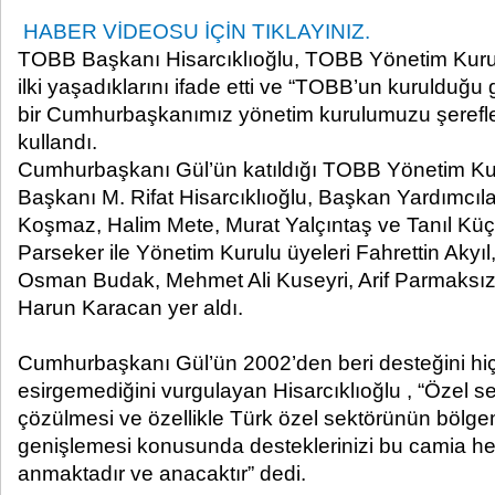
HABER VİDEOSU İÇİN TIKLAYINIZ.
TOBB Başkanı Hisarcıklıoğlu, TOBB Yönetim Kurul
ilki yaşadıklarını ifade etti ve “TOBB’un kurulduğu
bir Cumhurbaşkanımız yönetim kurulumuzu şereflen
kullandı.
Cumhurbaşkanı Gül’ün katıldığı TOBB Yönetim Ku
Başkanı M. Rifat Hisarcıklıoğlu, Başkan Yardımcıla
Koşmaz, Halim Mete, Murat Yalçıntaş ve Tanıl Kü
Parseker ile Yönetim Kurulu üyeleri Fahrettin Akyıl
Osman Budak, Mehmet Ali Kuseyri, Arif Parmaksı
Harun Karacan yer aldı.
Cumhurbaşkanı Gül’ün 2002’den beri desteğini hi
esirgemediğini vurgulayan Hisarcıklıoğlu , “Özel s
çözülmesi ve özellikle Türk özel sektörünün bölge
genişlemesi konusunda desteklerinizi bu camia h
anmaktadır ve anacaktır” dedi.