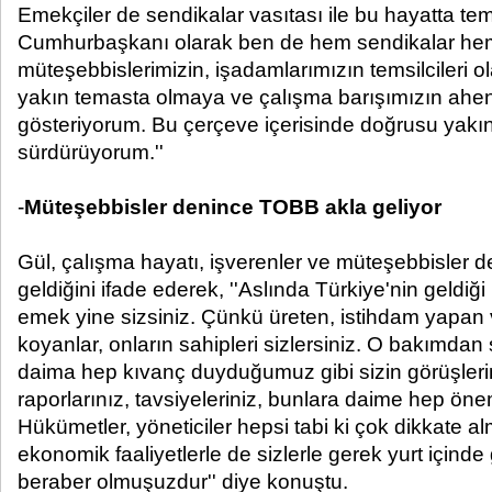
Emekçiler de sendikalar vasıtası ile bu hayatta tem
Cumhurbaşkanı olarak ben de hem sendikalar he
müteşebbislerimizin, işadamlarımızın temsilcileri ol
yakın temasta olmaya ve çalışma barışımızın ah
gösteriyorum. Bu çerçeve içerisinde doğrusu yakı
sürdürüyorum.''
-
Müteşebbisler denince TOBB akla geliyor
Gül, çalışma hayatı, işverenler ve müteşebbisler 
geldiğini ifade ederek, ''Aslında Türkiye'nin geldiğ
emek yine sizsiniz. Çünkü üreten, istihdam yapan 
koyanlar, onların sahipleri sizlersiniz. O bakımdan 
daima hep kıvanç duyduğumuz gibi sizin görüşlerin
raporlarınız, tavsiyeleriniz, bunlara daime hep öne
Hükümetler, yöneticiler hepsi tabi ki çok dikkate alm
ekonomik faaliyetlerle de sizlerle gerek yurt içinde
beraber olmuşuzdur'' diye konuştu.