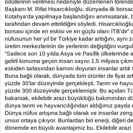
ödüllerinin verilmesi nedeniyle düzenlenen töre
Başkanı M. Rifat Hisarcıklıoğlu, dünyada ilk borsa
Kütahya’da yapılmaya başlandığını anımsatarak, 
tarafından devam ettirildiğini söyledi. Hisarcıklıoğl
borsası içinde en eskisi ve en güçlü olanı İTB’dir”
nüfusunun her yıl bir Türkiye kadar arttığını, ayn
üretim merkezlerinin de yerlerinin değiştiğini vurg
“Sadece son 10 yılda Asya ve Pasifik ülkelerinde a
gelirli konuma geçen insan sayısı 1,5 milyara çıkm
eskiden tarlasından karnını doyuran insanlar artık
Buna bağlı olarak, dünyada tüm ürünler de fiyat a
yüzde 30’lar düzeyinde gerçekleşti. Tarım ve hayvanc
yüzde 300 düzeyinde gerçeklemiştir. Bu açıdan T
bakarsak, ekilebilir arazı büyüklüğü bakımından dü
dünya tarım ve hayvancılığından aldığımız payda d
Dünya nüfus artışına bağlı olarak ve insanlar zengi
unsur ortaya çıkıyor. Bunlardan biri enerji, diğeri
dönemde en büyük avantajımız bu. Ekilebilir araz