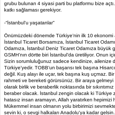
grubu bulunan 4 siyasi parti bu platformu bize açt
katkı sağlaması gerekiyor.
-“İstanbul’u yaşatanlar”
Önümüzdeki dönemde Türkiye’nin ilk 10 ekonomi a
İstanbul Ticaret Borsamıza, İstanbul Ticaret Odam
Odamıza, İstanbul Deniz Ticaret Odamıza büyük g
GSMH’nın dörtte biri İstanbul’da üretiliyor. Onun içi
Sizin sorumluluğunuz sadece kendinize, ailenize d
Türkiye’yedir. TOBB’un başarısı tek başına Hisarcı
değil. Kuş alayı ile uçar, tek başına kuş uçmaz. Bi
rahmeti ve bereketi görürsünüz. Bir araya gelmeyi 
olarak birlik ve beraberlik noktasında bir sıkıntımız
beraber olacak. İstanbul zengin olacak ki Türkiye 
hatasız insan aramayın, Allah yaratırken hepimizi h
Mükemmel insan olmanın yolu birbirimizi sevmekten 
sevin ki, o sevgi halkaları Anadolu’ya kadar gelsin.