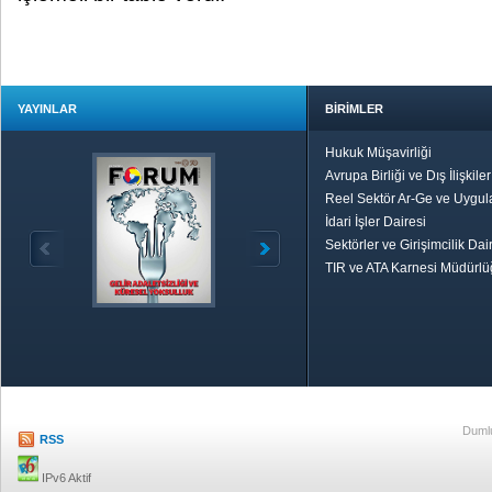
YAYINLAR
BİRİMLER
Hukuk Müşavirliği
Avrupa Birliği ve Dış İlişkile
Reel Sektör Ar-Ge ve Uygul
İdari İşler Dairesi
Sektörler ve Girişimcilik Dai
TIR ve ATA Karnesi Müdürl
Özetle TOBB
Ekonomik R
Dumlu
RSS
IPv6 Aktif