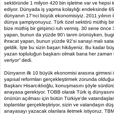
sektöründe 1 milyon 420 bin işletme var ve hepsi 
ediyor. Dünyada iş yapma kolaylığı endeksinde 65
dünyanın 17’nci büyük ekonomisiyiz. 2011 yılının 
dünya şampiyonuyuz. Türk özel sektörü müthiş bir 
bize müthiş bir girişimci ruh vermiş. 30 sene önce 3
yapan, bunun da yüzde 90’ı tarım ürünüyken, bugü
ihracat yapan, bunun yüzde 92’si sanayi malı sat
geldik. İşte bu sizin başarı hikâyeniz. Bu kadar bü
yazan topluluğun başkanı olmak bana her zaman 
veriyor” dedi.
Dünyanın ilk 10 büyük ekonomisi arasına girmesi i
yapısal reformları gerçekleştirmek zorunda olduğu
Başkanı Hisarcıklıoğlu, konuşmasını şöyle sürdürd
anayasa gerekiyor. TOBB olarak Türk iş dünyas
önünün açılması için bütün Türkiye’de vatandaşla
toplantılar gerçekleştiriyor, sizin ve vatandaşın d
anayasayı yazacak olanlara iletmek istiyoruz. TB