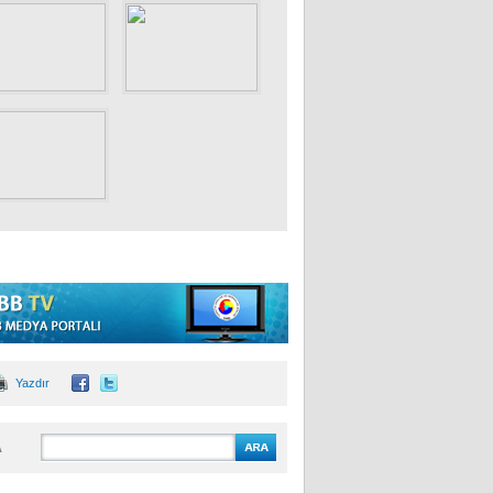
Yazdır
A