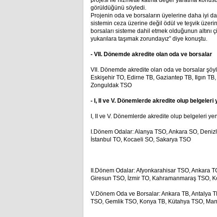
projesi ile hizmette katma değer yaratma konusu
görüldüğünü söyledi.
Projenin oda ve borsaların üyelerine daha iyi da
sistemin ceza üzerine değil ödül ve teşvik üzerin
borsaları sisteme dahil etmek olduğunun altını 
yukarılara taşımak zorundayız” diye konuştu.
- VII. Dönemde akredite olan oda ve borsalar
VII. Dönemde akredite olan oda ve borsalar şö
Eskişehir TO, Edirne TB, Gaziantep TB, Ilgın TB
Zonguldak TSO
- I, II ve V. Dönemlerde akredite olup belgeler
I, II ve V. Dönemlerde akredite olup belgeleri ye
I.Dönem Odalar: Alanya TSO, Ankara SO, Denizl
İstanbul TO, Kocaeli SO, Sakarya TSO
II.Dönem Odalar: Afyonkarahisar TSO, Ankara T
Giresun TSO, İzmir TO, Kahramanmaraş TSO, K
V.Dönem Oda ve Borsalar: Ankara TB, Antalya 
TSO, Gemlik TSO, Konya TB, Kütahya TSO, Mana