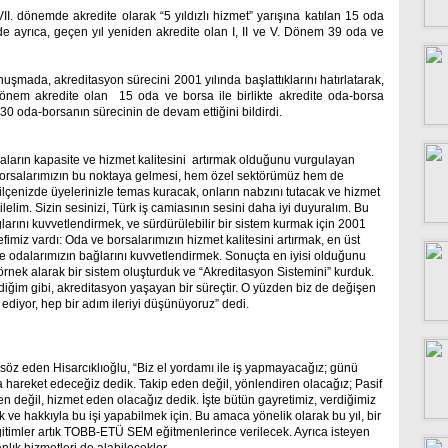
I. dönemde akredite olarak “5 yıldızlı hizmet” yarışına katılan 15 oda
nde ayrıca, geçen yıl yeniden akredite olan I, II ve V. Dönem 39 oda ve
uşmada, akreditasyon sürecini 2001 yılında başlattıklarını hatırlatarak,
 dönem akredite olan 15 oda ve borsa ile birlikte akredite oda-borsa
, 30 oda-borsanın sürecinin de devam ettiğini bildirdi.
saların kapasite ve hizmet kalitesini artırmak olduğunu vurgulayan
Borsalarımızın bu noktaya gelmesi, hem özel sektörümüz hem de
 ilçenizde üyelerinizle temas kuracak, onların nabzını tutacak ve hizmet
ilelim. Sizin sesinizi, Türk iş camiasının sesini daha iyi duyuralım. Bu
arını kuvvetlendirmek, ve sürdürülebilir bir sistem kurmak için 2001
fimiz vardı: Oda ve borsalarımızın hizmet kalitesini artırmak, en üst
le odalarımızın bağlarını kuvvetlendirmek. Sonuçta en iyisi olduğunu
rnek alarak bir sistem oluşturduk ve “Akreditasyon Sistemini” kurduk.
iğim gibi, akreditasyon yaşayan bir süreçtir. O yüzden biz de değişen
e ediyor, hep bir adım ileriyi düşünüyoruz” dedi.
söz eden Hisarcıklıoğlu, “Biz el yordamı ile iş yapmayacağız; günü
la hareket edeceğiz dedik. Takip eden değil, yönlendiren olacağız; Pasif
en değil, hizmet eden olacağız dedik. İşte bütün gayretimiz, verdiğimiz
ve hakkıyla bu işi yapabilmek için. Bu amaca yönelik olarak bu yıl, bir
itimler artık TOBB-ETÜ SEM eğitmenlerince verilecek. Ayrıca isteyen