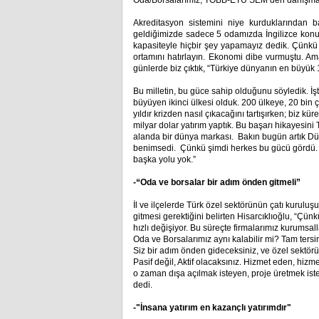
Oda/Borsalarımız, TOBB-ETÜ SEM’den danışmanlı
Akreditasyon sistemini niye kurduklarından 
geldiğimizde sadece 5 odamızda İngilizce konu
kapasiteyle hiçbir şey yapamayız dedik. Çünkü 
ortamını hatırlayın. Ekonomi dibe vurmuştu. A
günlerde biz çıktık, “Türkiye dünyanın en büyük
Bu milletin, bu güce sahip olduğunu söyledik. İş
büyüyen ikinci ülkesi olduk. 200 ülkeye, 20 bin 
yıldır krizden nasıl çıkacağını tartışırken; biz kü
milyar dolar yatırım yaptık. Bu başarı hikayesini 
alanda bir dünya markası. Bakın bugün artık Dün
benimsedi. Çünkü şimdi herkes bu gücü gördü. 
başka yolu yok.”
-“Oda ve borsalar bir adım önden gitmeli”
İl ve ilçelerde Türk özel sektörünün çatı kurulu
gitmesi gerektiğini belirten Hisarcıklıoğlu, “Çünkü
hızlı değişiyor. Bu süreçte firmalarımız kurumsa
Oda ve Borsalarımız aynı kalabilir mi? Tam tersi
Siz bir adım önden gideceksiniz, ve özel sektörü 
Pasif değil, Aktif olacaksınız. Hizmet eden, hizm
o zaman dışa açılmak isteyen, proje üretmek istey
dedi.
-"İnsana yatırım en kazançlı yatırımdır"