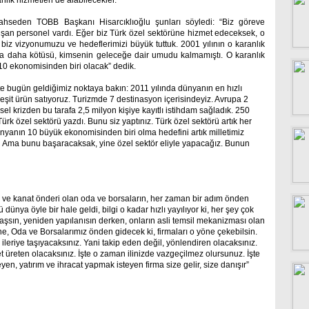
k hizmetleri de alabilecekler.
bahseden TOBB Başkanı Hisarcıklıoğlu şunları söyledi: “Biz göreve
şan personel vardı. Eğer biz Türk özel sektörüne hizmet edeceksek, o
biz vizyonumuzu ve hedeflerimizi büyük tuttuk. 2001 yılının o karanlık
ma daha kötüsü, kimsenin geleceğe dair umudu kalmamıştı. O karanlık
 10 ekonomisinden biri olacak” dedik.
te bugün geldiğimiz noktaya bakın: 2011 yılında dünyanın en hızlı
çeşit ürün satıyoruz. Turizmde 7 destinasyon içerisindeyiz. Avrupa 2
resel krizden bu tarafa 2,5 milyon kişiye kayıtlı istihdam sağladık. 250
Türk özel sektörü yazdı. Bunu siz yaptınız. Türk özel sektörü artık her
yanın 10 büyük ekonomisinden biri olma hedefini artık milletimiz
Ama bunu başaracaksak, yine özel sektör eliyle yapacağız. Bunun
şu ve kanat önderi olan oda ve borsaların, her zaman bir adım önden
 dünya öyle bir hale geldi, bilgi o kadar hızlı yayılıyor ki, her şey çok
llaşsın, yeniden yapılanısın derken, onların asli temsil mekanizması olan
ne, Oda ve Borsalarımız önden gidecek ki, firmaları o yöne çekebilsin.
ileriye taşıyacaksınız. Yani takip eden değil, yönlendiren olacaksınız.
et üreten olacaksınız. İşte o zaman ilinizde vazgeçilmez olursunuz. İşte
en, yatırım ve ihracat yapmak isteyen firma size gelir, size danışır”