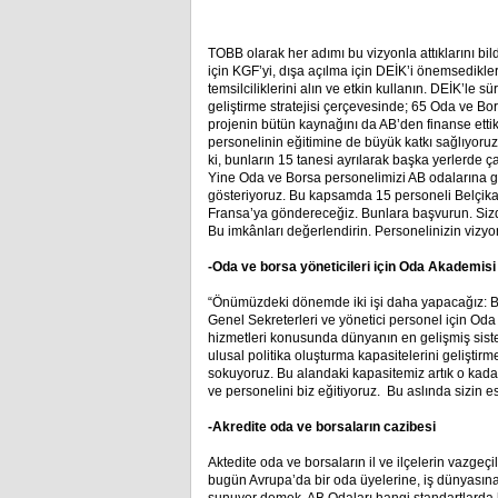
TOBB olarak her adımı bu vizyonla attıklarını bil
için KGF’yi, dışa açılma için DEİK’i önemsedikler
temsilciliklerini alın ve etkin kullanın. DEİK’le s
geliştirme stratejisi çerçevesinde; 65 Oda ve Bor
projenin bütün kaynağını da AB’den finanse etti
personelinin eğitimine de büyük katkı sağlıyoruz
ki, bunların 15 tanesi ayrılarak başka yerlerde
Yine Oda ve Borsa personelimizi AB odalarına g
gösteriyoruz. Bu kapsamda 15 personeli Belçika
Fransa’ya göndereceğiz. Bunlara başvurun. Sizde
Bu imkânları değerlendirin. Personelinizin vizyon
-Oda ve borsa yöneticileri için Oda Akademisi
“Önümüzdeki dönemde iki işi daha yapacağız: Bi
Genel Sekreterleri ve yönetici personel için O
hizmetleri konusunda dünyanın en gelişmiş siste
ulusal politika oluşturma kapasitelerini geliştir
sokuyoruz. Bu alandaki kapasitemiz artık o kadar
ve personelini biz eğitiyoruz. Bu aslında sizin e
-Akredite oda ve borsaların cazibesi
Aktedite oda ve borsaların il ve ilçelerin vazge
bugün Avrupa’da bir oda üyelerine, iş dünyasın