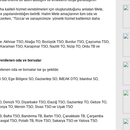
nda önemli bir adım atıldığını ve emeklerin boşa gitmediğinin
ha kaliteli hizmet verebilmeleri için oluşturulduğunu anlatan Mete,
e yapılandırıldığını belirtti. Halim Mete amaçlarının tüm oda ve
çizerken, “Tüccar ve sanayicimize yönelik hizmet kalitemizi daha
yle: Akhisar TSO, Aliağa TO, Bozüyük TSO, Burdur TSO, Çaycuma TSO,
, Karaman TSO, Karapınar TSO, Nazilli TO, Nizip TO, Ordu TB ve
i yenilenen oda ve borsalar
nilenen oda ve borsalar ise şu şekilde:
i SO, Ege Bölgesi SO, Gaziantep SO, İMEAK DTO, İstanbul SO,
O, Denizli TO, Diyarbakır TSO, Elazığ TSO, Gaziantep TO, Gebze TO,
onya TO, Mersin TSO, Sivas TSO ve Uşak TSO
TB, Bafra TSO, Bandırma TB, Bartın TSO, Çanakkale TB, Çarşamba
vgat TSO, Polatlı TB, Rize TSO, Sakarya TSO ve Yalova TSO