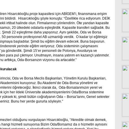
diren Hisarcıklıoğlu,proje kapasitesi için ABİGEM’i, finansmana erişim
ini bildirdi. Hisarcıklıoğlu şöyle konuştu: “Özellikle rica ediyorum. DEİK
ürekli irtibat halinde olun. Firmalarınızı yönlendirin. Öte yandan kapasite
samızı, 20 ülkedeki odalarla eşleştirdik. Kapasite transferi sağladık. Bu
k. Şimdi 22 eşleştirme daha yapıyoruz. Aynı şekilde, Oda ve Borsa
. 50 personele profesyonel AB uzmanlığı verdik. O kadar iyi eğitmişiz
 çalışmaya başladılar. Şimdi bu eğitim devam edecek. Buna başvurun.
öndererek yerinde eğitim veriyoruz. Oda sisteminin çalışmasını
’ya gönderdik. Şimdi 15’er personeli de Polonya, Avusturya ve
n para pul çıkmıyor. Unutmayın, insana yatırım en kazançlı yatırımdır.
u arttıkça, Oda-Borsanızın vizyonu da artacaktır.”
 kurulacak
rincisi, Oda ve Borsa Meclis Başkanları, Yönetim Kurulu Başkanları,
da Akademisini kuruyoruz. Bu Akademi’de Oda-Borsa yönetimi ve
mlerini öğreteceğiz. İkinci olarak da, Oda-Borsalarımızın yerel ve
mek için her ildeki Üniversite akademisyenlerini Oda/Borsa sistemine
 yüksek ki, şimdi bütün coğrafyanın Oda – Borsa’larını, Genel sekreter
seriniz. Bunu her yerde gururla söyleyin.”
çilmezleri olduğunu vurgulayan Hisarcıklıoğlu, “Akredite olmak demek,
a hangi hizmeti sunuyorsa Bizim Oda/Borsamız da o hizmetin aynısını