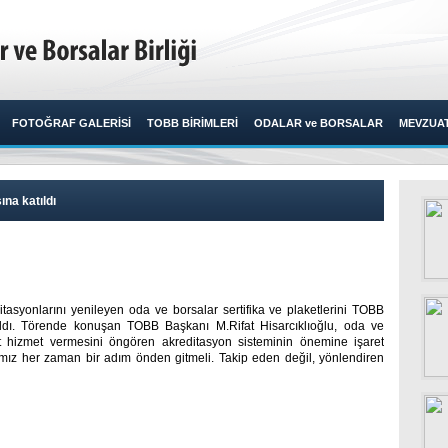
FOTOĞRAF GALERİSİ
TOBB BİRİMLERİ
ODALAR ve BORSALAR
MEVZUA
ına katıldı
tasyonlarını yenileyen oda ve borsalar sertifika ve plaketlerini TOBB
aldı. Törende konuşan TOBB Başkanı M.Rifat Hisarcıklıoğlu, oda ve
t hizmet vermesini öngören akreditasyon sisteminin önemine işaret
mız her zaman bir adım önden gitmeli. Takip eden değil, yönlendiren