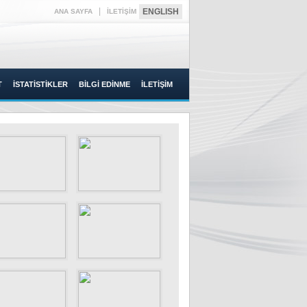
|
ENGLISH
ANA SAYFA
İLETİŞİM
T
İSTATİSTİKLER
BİLGİ EDİNME
İLETİŞİM