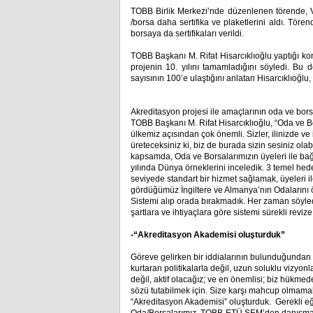
TOBB Birlik Merkezi’nde düzenlenen törende, VI
/borsa daha sertifika ve plaketlerini aldı. Töre
borsaya da sertifikaları verildi.
TOBB Başkanı M. Rifat Hisarcıklıoğlu yaptığı kon
projenin 10. yılını tamamladığını söyledi. Bu
sayısının 100’e ulaştığını anlatan Hisarcıklıoğlu
Akreditasyon projesi ile amaçlarının oda ve bor
TOBB Başkanı M. Rifat Hisarcıklıoğlu, “Oda ve 
ülkemiz açısından çok önemli. Sizler, ilinizde ve
üreteceksiniz ki, biz de burada sizin sesiniz olab
kapsamda, Oda ve Borsalarımızın üyeleri ile bağl
yılında Dünya örneklerini inceledik. 3 temel hede
seviyede standart bir hizmet sağlamak, üyeleri i
gördüğümüz İngiltere ve Almanya’nın Odalarını ö
Sistemi alıp orada bırakmadık. Her zaman söyled
şartlara ve ihtiyaçlara göre sistemi sürekli reviz
-“Akreditasyon Akademisi oluşturduk”
Göreve gelirken bir iddialarının bulunduğundan 
kurtaran politikalarla değil, uzun soluklu vizyon
değil, aktif olacağız; ve en önemlisi; biz hükmed
sözü tutabilmek için. Size karşı mahcup olmamak 
“Akreditasyon Akademisi” oluşturduk. Gerekli eğ