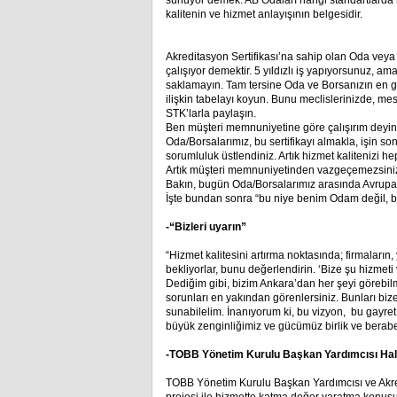
sunuyor demek. AB Odaları hangi standartlarda h
kalitenin ve hizmet anlayışının belgesidir.
Akreditasyon Sertifikası’na sahip olan Oda veya 
çalışıyor demektir. 5 yıldızlı iş yapıyorsunuz,
saklamayın. Tam tersine Oda ve Borsanızın en gö
ilişkin tabelayı koyun. Bunu meclislerinizde, mesl
STK’larla paylaşın.
Ben müşteri memnuniyetine göre çalışırım deyin
Oda/Borsalarımız, bu sertifikayı almakla, işin 
sorumluluk üstlendiniz. Artık hizmet kalitenizi h
Artık müşteri memnuniyetinden vazgeçemezsiniz.
Bakın, bugün Oda/Borsalarımız arasında Avrupa
İşte bundan sonra “bu niye benim Odam değil, b
-“Bizleri uyarın”
“Hizmet kalitesini artırma noktasında; firmaların,
bekliyorlar, bunu değerlendirin. ‘Bize şu hizmeti v
Dediğim gibi, bizim Ankara’dan her şeyi görebilme
sorunları en yakından görenlersiniz. Bunları bize
sunabilelim. İnanıyorum ki, bu vizyon, bu gayret,
büyük zenginliğimiz ve gücümüz birlik ve berabe
-TOBB Yönetim Kurulu Başkan Yardımcısı Ha
TOBB Yönetim Kurulu Başkan Yardımcısı ve Akr