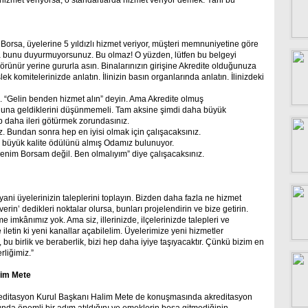
izmet veriyorsa, o standartlarda hizmet veriyor demek. Yani bu
Borsa, üyelerine 5 yıldızlı hizmet veriyor, müşteri memnuniyetine göre
 ama bunu duyurmuyorsunuz. Bu olmaz! O yüzden, lütfen bu belgeyi
rünür yerine gururla asın. Binalarınızın girişine Akredite olduğunuza
ek komitelerinizde anlatın. İlinizin basın organlarında anlatın. İlinizdeki
. “Gelin benden hizmet alın” deyin. Ama Akredite olmuş
sonuna geldiklerini düşünmemeli. Tam aksine şimdi daha büyük
ep daha ileri götürmek zorundasınız.
 Bundan sonra hep en iyisi olmak için çalışacaksınız.
 büyük kalite ödülünü almış Odamız bulunuyor.
enim Borsam değil. Ben olmalıyım” diye çalışacaksınız.
 yani üyelerinizin taleplerini toplayın. Bizden daha fazla ne hizmet
erin’ dedikleri noktalar olursa, bunları projelendirin ve bize getirin.
 imkânımız yok. Ama siz, illerinizde, ilçelerinizde talepleri ve
 iletin ki yeni kanallar açabilelim. Üyelerimize yeni hizmetler
 bu birlik ve beraberlik, bizi hep daha iyiye taşıyacaktır. Çünkü bizim en
rliğimiz.”
lim Mete
editasyon Kurul Başkanı Halim Mete de konuşmasında akreditasyon