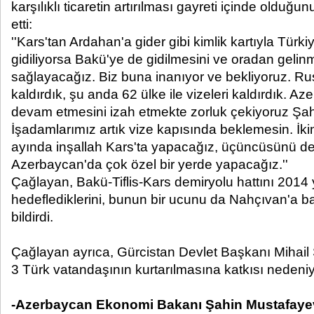
karşılıklı ticaretin artırılması gayreti içinde olduğu
etti:
''Kars'tan Ardahan'a gider gibi kimlik kartıyla Türk
gidiliyorsa Bakü'ye de gidilmesini ve oradan gelin
sağlayacağız. Biz buna inanıyor ve bekliyoruz. Rusy
kaldırdık, şu anda 62 ülke ile vizeleri kaldırdık. A
devam etmesini izah etmekte zorluk çekiyoruz Şah
İşadamlarımız artık vize kapısında beklemesin. İkin
ayında inşallah Kars'ta yapacağız, üçüncüsünü d
Azerbaycan'da çok özel bir yerde yapacağız.''
Çağlayan, Bakü-Tiflis-Kars demiryolu hattını 2014 y
hedeflediklerini, bunun bir ucunu da Nahçıvan'a ba
bildirdi.
Çağlayan ayrıca, Gürcistan Devlet Başkanı Mihail 
3 Türk vatandaşının kurtarılmasına katkısı nedeniyl
-Azerbaycan Ekonomi Bakanı Şahin Mustafaye