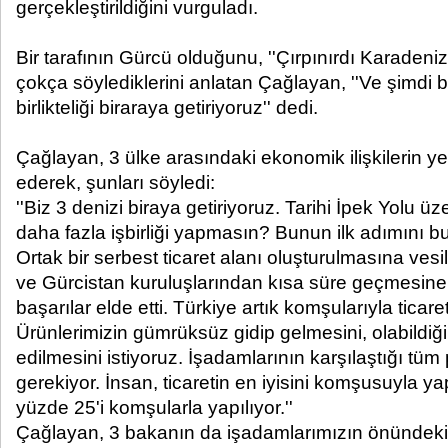
gerçekleştirildiğini vurguladı.
Bir tarafının Gürcü olduğunu, ''Çırpınırdı Karadeniz'
çokça söylediklerini anlatan Çağlayan, ''Ve şimdi 
birlikteliği biraraya getiriyoruz'' dedi.
Çağlayan, 3 ülke arasındaki ekonomik ilişkilerin yet
ederek, şunları söyledi:
''Biz 3 denizi biraya getiriyoruz. Tarihi İpek Yolu 
daha fazla işbirliği yapmasın? Bunun ilk adımını bur
Ortak bir serbest ticaret alanı oluşturulmasına ves
ve Gürcistan kuruluşlarından kısa süre geçmesin
başarılar elde etti. Türkiye artık komşularıyla ticaret
Ürünlerimizin gümrüksüz gidip gelmesini, olabildiğ
edilmesini istiyoruz. İşadamlarının karşılaştığı tüm
gerekiyor. İnsan, ticaretin en iyisini komşusuyla ya
yüzde 25'i komşularla yapılıyor.''
Çağlayan, 3 bakanın da işadamlarımızın önündeki e