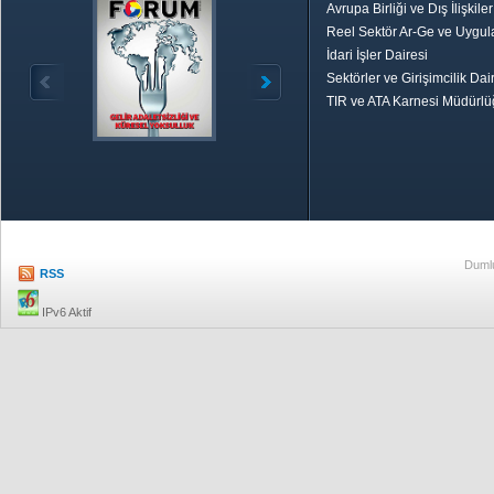
Avrupa Birliği ve Dış İlişkile
Reel Sektör Ar-Ge ve Uygul
İdari İşler Dairesi
Sektörler ve Girişimcilik Dai
TIR ve ATA Karnesi Müdürl
Özetle TOBB
Ekonomik R
Dumlu
RSS
IPv6 Aktif