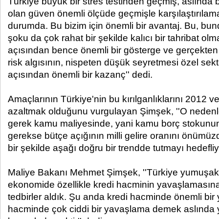
Türkiye büyük bir stres testinden geçmiş, aslında 
olan güven önemli ölçüde geçmişle karşılaştırılam
durumda. Bu bizim için önemli bir avantaj. Bu, bu
şoku da çok rahat bir şekilde kalıcı bir tahribat ol
açısından bence önemli bir gösterge ve gerçekte
risk algısının, nispeten düşük seyretmesi özel sek
açısından önemli bir kazanç'' dedi.
Amaçlarının Türkiye'nin bu kırılganlıklarını 2012
azaltmak olduğunu vurgulayan Şimşek, ''O nedenle
gerek kamu maliyesinde, yani kamu borç stokunun m
gerekse bütçe açığının milli gelire oranını önümüzd
bir şekilde aşağı doğru bir trendde tutmayı hedefli
Maliye Bakanı Mehmet Şimşek, ''Türkiye yumuşak i
ekonomide özellikle kredi hacminin yavaşlamasına
tedbirler aldık. Şu anda kredi hacminde önemli bir
hacminde çok ciddi bir yavaşlama demek aslında y