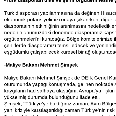
-Türk diasporası ülke ve şehir örgütlenmesine 
Türk diasporası yapılanmasına da değinen Hisarcıkl
ekonomik potansiyelimizi ortaya çıkarırken, diğer t
diasporasının etkinliğinin artırılmasını hedefledikler
nedenle önümüzdeki dönemde diasporamız kapsam
örgütlenmeleri'ni kuracağız. Bölge komitelerimize i
şehirlerde diasporamızı temsil edecek ve yönlendi
eşgüdümlü çalışabilecek küresel bir ağ oluşturacağ
-
Maliye Bakanı Mehmet Şimşek
Maliye Bakanı Mehmet Şimşek de DEİK Genel Kuru
oturumunda yaptığı konuşmada, gelinen noktada Av
kaygıların had safhaya ulaştığını, Avrupa'ya ilişkin
yükselmiş durumda bulunduğunu ifade etti.
Şimşek, ''Türkiye'ye baktığınız zaman, Avro Bölge
yani kriziyle karşılaştırıldığı zaman Türkiye'nin ris