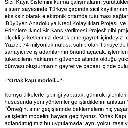
Sicil Kayıt Sistemini kurma çalışmalarını yürüttükle
sistem sayesinde Türkiye çapında sicil kayıtlarının
eksiksiz olarak elektronik ortamda tutulması sağlan
'Büyüyen Anadolu'ya Kredi Kolaylıkları Projesi' ve '
Edenlere İkinci Bir Şans Verilmesi Projesi' gibi pro
ölçekli şirketlerimizi destekleme gayreti içindeyiz'' 
Yazıcı, 74 milyonluk nüfusa sahip olan Türkiye'd
sanayici ve iş adamlarının önünü açacak, işlemleri
tüketicilerin haklarının güvence altında olduğu yüks
dünyası oluşturmanın gayret ve çabası içinde bulu
-
''Ortak kapı modeli...''-
Komşu ülkelerle işbirliği yaparak, gümrük işlemlerin
hususunda yeni yöntemler geliştirdiklerini anlatan Y
''Örneğin, sınır geçişlerinde beklemelerin hiç yaş
ve işletim modelini hayata geçiriyoruz. 'Ortak Kapı
adlandırdığımız bu uygulamada; aynı yolcu, taşıt v