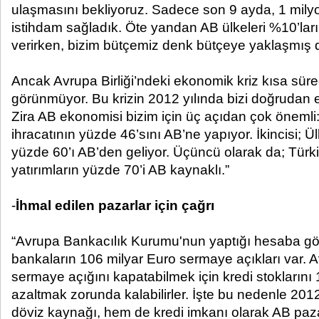
ulaşmasını bekliyoruz. Sadece son 9 ayda, 1 milyon 
istihdam sağladık. Öte yandan AB ülkeleri %10’ları
verirken, bizim bütçemiz denk bütçeye yaklaşmış
Ancak Avrupa Birliği’ndeki ekonomik kriz kısa sür
görünmüyor. Bu krizin 2012 yılında bizi doğrudan e
Zira AB ekonomisi bizim için üç açıdan çok önemli: 
ihracatının yüzde 46’sını AB’ne yapıyor. İkincisi; Ü
yüzde 60’ı AB’den geliyor. Üçüncü olarak da; Türk
yatırımların yüzde 70’i AB kaynaklı.”
-
İhmal edilen pazarlar için çağrı
“Avrupa Bankacılık Kurumu'nun yaptığı hesaba gö
bankaların 106 milyar Euro sermaye açıkları var. 
sermaye açığını kapatabilmek için kredi stoklarını 1
azaltmak zorunda kalabilirler. İşte bu nedenle 20
döviz kaynağı, hem de kredi imkanı olarak AB paza