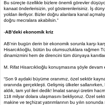
Bu süreçte özellikle bizlere önemli görevler düşüyo
kanaat önderlerisizin, yol gösterenlerisiniz. İş dün
yoldan ilerliyor. Bizler doğru alanlara kanal açmal
doğru mecralara akabilsin.”
-
AB’deki ekonomik kriz
AB’nin bugün derin bir ekonomik sorunla karşı ka
Hisarcıklıoğlu, bütün bu olumsuzluklara rağmen 
dinamizmini hem de direncini tüm dünyaya kanıtladığ
M. Rifat Hisarcıklıoğlu konuşmasına şöyle devam e
“Son 9 aydaki büyüme oranımız, özel sektör kaynak
oranında gerçekleşti. Gelişmiş ülkeler sallanırken,
aldık, tam yol ileri dedik! İmalat sanayi üretim hac
118 milyar dolara ulaşmasını bekliyoruz. Özel sekt
makine ve teçhizat yatırımlarının bu yılın sonunda 