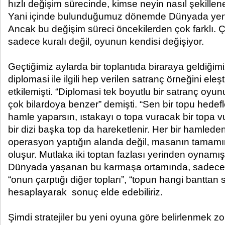
hızlı değişim sürecinde, kimse neyin nasıl şekille
Yani içinde bulunduğumuz dönemde Dünyada yeni 
Ancak bu değişim süreci öncekilerden çok farklı. 
sadece kuralı değil, oyunun kendisi değişiyor.
Geçtiğimiz aylarda bir toplantıda biraraya geldiğim
diplomasi ile ilgili hep verilen satranç örneğini eleşt
etkilemişti. “Diplomasi tek boyutlu bir satranç o
çok bilardoya benzer” demişti. “Sen bir topu hedefle
hamle yaparsın, ıstakayı o topa vuracak bir topa 
bir dizi başka top da hareketlenir. Her bir hamlede
operasyon yaptığın alanda değil, masanın tamamı
oluşur. Mutlaka iki toptan fazlası yerinden oynamıştı
Dünyada yaşanan bu karmaşa ortamında, sadece v
“onun çarptığı diğer topları”, “topun hangi banttan
hesaplayarak sonuç elde edebiliriz.
Şimdi stratejiler bu yeni oyuna göre belirlenmek zor