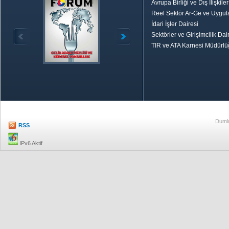
Avrupa Birliği ve Dış İlişkile
Reel Sektör Ar-Ge ve Uygul
İdari İşler Dairesi
Sektörler ve Girişimcilik Dai
TIR ve ATA Karnesi Müdürl
Özetle TOBB
Ekonomik R
Dumlu
RSS
IPv6 Aktif