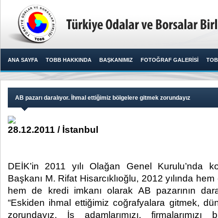
ANA SAYFA
TOBB HAKKINDA
BAŞKANIMIZ
FOTOĞRAF GALERİSİ
TOB
AB pazarı daralıyor. İhmal ettiğimiz bölgelere gitmek zorundayız
28.12.2011 / İstanbul
DEİK’in 2011 yılı Olağan Genel Kurulu’nda
Başkanı M. Rifat Hisarcıklıoğlu, 2012 yılında he
hem de kredi imkanı olarak AB pazarının dara
“Eskiden ihmal ettiğimiz coğrafyalara gitmek, d
zorundayız. İş adamlarımızı, firmalarımızı