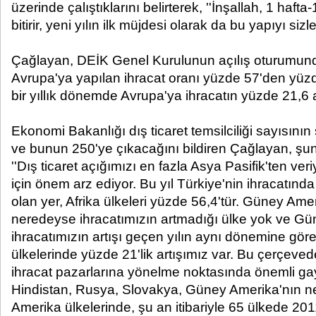
üzerinde çalıştıklarını belirterek, ''İnşallah, 1 haft
bitirir, yeni yılın ilk müjdesi olarak da bu yapıyı sizl
Çağlayan, DEİK Genel Kurulunun açılış oturumun
Avrupa'ya yapılan ihracat oranı yüzde 57'den yüz
bir yıllık dönemde Avrupa'ya ihracatın yüzde 21,6 ar
Ekonomi Bakanlığı dış ticaret temsilciliği sayısın
ve bunun 250'ye çıkacağını bildiren Çağlayan, şunl
''Dış ticaret açığımızı en fazla Asya Pasifik'ten ver
için önem arz ediyor. Bu yıl Türkiye'nin ihracatında 
olan yer, Afrika ülkeleri yüzde 56,4'tür. Güney Ame
neredeyse ihracatımızın artmadığı ülke yok ve Gü
ihracatımızın artışı geçen yılın aynı dönemine gör
ülkelerinde yüzde 21'lik artışımız var. Bu çerçeved
ihracat pazarlarına yönelme noktasında önemli gayr
Hindistan, Rusya, Slovakya, Güney Amerika'nın 
Amerika ülkelerinde, şu an itibariyle 65 ülkede 20