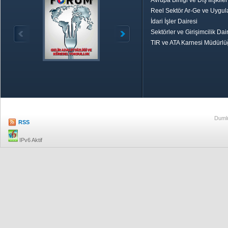
Avrupa Birliği ve Dış İlişkile
Reel Sektör Ar-Ge ve Uygul
İdari İşler Dairesi
Sektörler ve Girişimcilik Dai
TIR ve ATA Karnesi Müdürl
Özetle TOBB
Ekonomik R
Dumlu
RSS
IPv6 Aktif