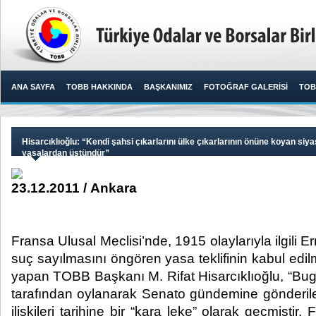
ANA SAYFA
TOBB HAKKINDA
BAŞKANIMIZ
FOTOĞRAF GALERİSİ
TOB
Hisarcıklıoğlu: “Kendi şahsi çıkarlarını ülke çıkarlarının önüne koyan siya
yasalardan üstündür”
23.12.2011 / Ankara
Fransa Ulusal Meclisi’nde, 1915 olaylarıyla ilgili E
suç sayılmasını öngören yasa teklifinin kabul edil
yapan TOBB Başkanı M. Rifat Hisarcıklıoğlu, “Bug
tarafından oylanarak Senato gündemine gönderil
ilişkileri tarihine bir “kara leke” olarak geçmiştir