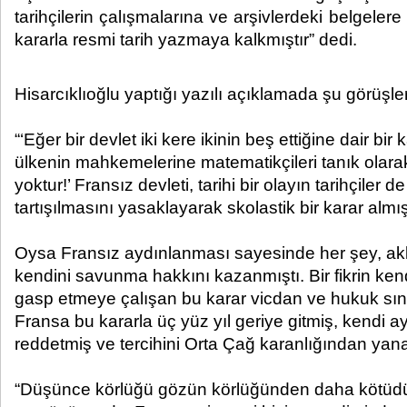
tarihçilerin çalışmalarına ve arşivlerdeki belgelere
kararla resmi tarih yazmaya kalkmıştır” dedi.​ ​
Hisarcıklıoğlu yaptığı yazılı açıklamada şu görüşler
“‘Eğer bir devlet iki kere ikinin beş ettiğine dair bi
ülkenin mahkemelerine matematikçileri tanık olar
yoktur!’ Fransız devleti, tarihi bir olayın tarihçiler 
tartışılmasını yasaklayarak skolastik bir karar almışt
Oysa Fransız aydınlanması sayesinde her şey, a
kendini savunma hakkını kazanmıştı. Bir fikrin ke
gasp etmeye çalışan bu karar vicdan ve hukuk sınav
Fransa bu kararla üç yüz yıl geriye gitmiş, kendi a
reddetmiş ve tercihini Orta Çağ karanlığından yana
“Düşünce körlüğü gözün körlüğünden daha kötüdür