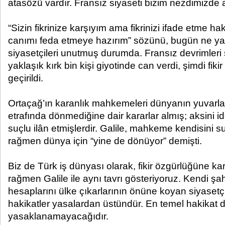
atasözü vardır. Fransız siyaseti bizim nezdimizde art
“Sizin fikrinize karşıyım ama fikrinizi ifade etme h
canımı feda etmeye hazırım” sözünü, bugün ne yaz
siyasetçileri unutmuş durumda. Fransız devrimleri 
yaklaşık kırk bin kişi giyotinde can verdi, şimdi fik
geçirildi.
Ortaçağ’ın karanlık mahkemeleri dünyanın yuvarla
etrafında dönmediğine dair kararlar almış; aksini iddi
suçlu ilân etmişlerdir. Galile, mahkeme kendisini s
rağmen dünya için “yine de dönüyor” demişti.
Biz de Türk iş dünyası olarak, fikir özgürlüğüne ka
rağmen Galile ile aynı tavrı gösteriyoruz. Kendi şah
hesaplarını ülke çıkarlarının önüne koyan siyasetç
hakikatler yasalardan üstündür. En temel hakikat de 
yasaklanamayacağıdır.