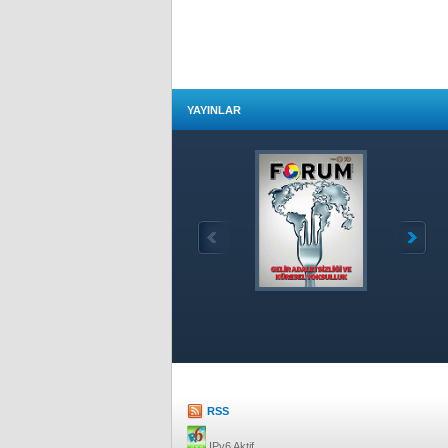
YAYINLAR
Özet
RSS
IPv6 Aktif