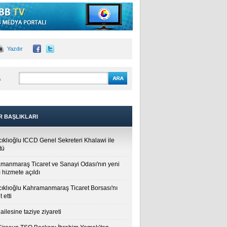
Yazdır
A
R BAŞLIKLARI
cıklıoğlu ICCD Genel Sekreteri Khalawi ile
tü
manmaraş Ticaret ve Sanayi Odası'nın yeni
 hizmete açıldı
cıklıoğlu Kahramanmaraş Ticaret Borsası'nı
t etti
ailesine taziye ziyareti