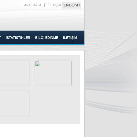
|
ENGLISH
ANA SAYFA
İLETİŞİM
T
İSTATİSTİKLER
BİLGİ EDİNME
İLETİŞİM