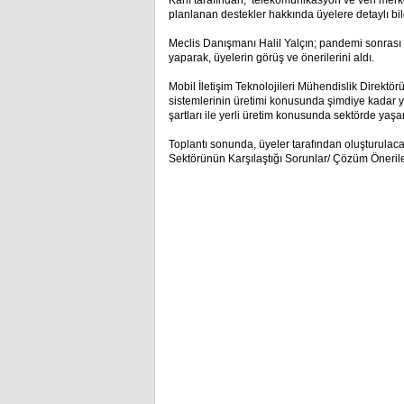
Karlı tarafından, telekomünikasyon ve veri merk
planlanan destekler hakkında üyelere detaylı bilg
Meclis Danışmanı Halil Yalçın; pandemi sonrası
yaparak, üyelerin görüş ve önerilerini aldı.
Mobil İletişim Teknolojileri Mühendislik Direktör
sistemlerinin üretimi konusunda şimdiye kadar y
şartları ile yerli üretim konusunda sektörde ya
Toplantı sonunda, üyeler tarafından oluşturulac
Sektörünün Karşılaştığı Sorunlar/ Çözüm Önerileri