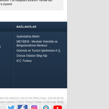
Giresun TSO Başkanı İbrahim Yamak’tan
a ziyaret
BAĞLANTILAR
Aydınlatma Metni
MEYBEM - Mesleki Yeterlilik ve
Belgelendirme Merkezi
ü
Gümrük ve Turizm İşletmeleri A.Ş.
Dünya Odaları Bilgi Ağı
ICC-Turkey
Bir
ha İyi
 İçin
riler-
ARA Tel:+90(312) 218 20 00 (PBX) Faks: 219 40 90-93
akkı saklıdır.© 2010 Türkiye Odalar ve Borsalar Birliği