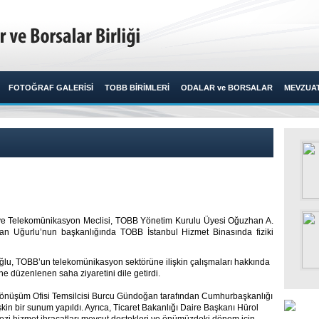
FOTOĞRAF GALERİSİ
TOBB BİRİMLERİ
ODALAR ve BORSALAR
MEVZUA
kiye Telekomünikasyon Meclisi, TOBB Yönetim Kurulu Üyesi Oğuzhan A.
van Uğurlu’nun başkanlığında TOBB İstanbul Hizmet Binasında fiziki
u, TOBB’un telekomünikasyon sektörüne ilişkin çalışmaları hakkında
ine düzenlenen saha ziyaretini dile getirdi.
 Dönüşüm Ofisi Temsilcisi Burcu Gündoğan tarafından Cumhurbaşkanlığı
şkin bir sunum yapıldı. Ayrıca, Ticaret Bakanlığı Daire Başkanı Hürol