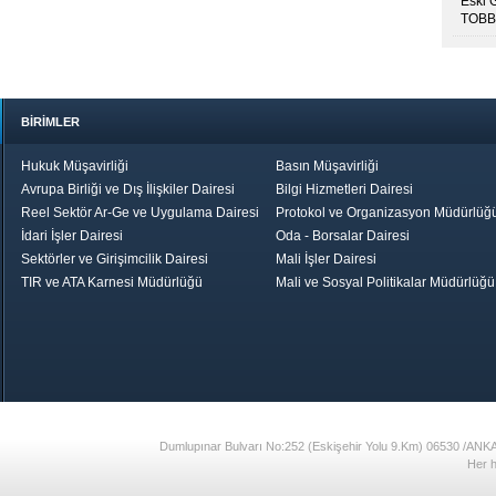
Eski 
TOBB’
BİRİMLER
Hukuk Müşavirliği
Basın Müşavirliği
Avrupa Birliği ve Dış İlişkiler Dairesi
Bilgi Hizmetleri Dairesi
Reel Sektör Ar-Ge ve Uygulama Dairesi
Protokol ve Organizasyon Müdürlüğ
İdari İşler Dairesi
Oda - Borsalar Dairesi
Sektörler ve Girişimcilik Dairesi
Mali İşler Dairesi
TIR ve ATA Karnesi Müdürlüğü
Mali ve Sosyal Politikalar Müdürlüğü
le TOBB
Ekonomik Rapor
Hizmet Şeref
Daha İyi 
Belgesi ve Plaket
Gelecek, Da
Töreni
Bir Türkiye
Görüş ve Öne
17
Dumlupınar Bulvarı No:252 (Eskişehir Yolu 9.Km) 06530 /ANK
Her h