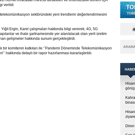
ezi hizmet ihracatları mevcut destekleri ve önümüzdeki dönem için
i verildi.
 telekomünikasyon sektöründeki yeni trendlerin değerlendirmesini
ü Yiğit Ergin, Karel çalışmaları hakkında bilgi vererek; 4G, 5G
apılanlar ve ihale şartnamesinde yer alan/alacak olan yerli üretim
şanan gelişmeler hakkında sunum gerçekleştirdi.
ARAM
ak bir komitenin katkıları ile ‘’Pandemi Döneminde Telekomünikasyon
’’ hakkında detaylı bir rapor hazırlanması kararlaştırıldı.
HABE
Hisar
görüş
Kahra
binası
Hisar
ziyare
Diren 