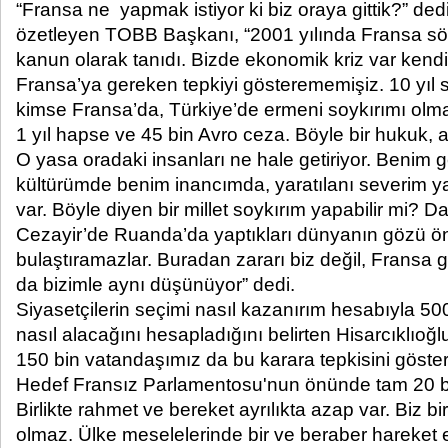
“Fransa ne yapmak istiyor ki biz oraya gittik?” de
özetleyen TOBB Başkanı, “2001 yılında Fransa sö
kanun olarak tanıdı. Bizde ekonomik kriz var ken
Fransa’ya gereken tepkiyi gösterememişiz. 10 yıl so
kimse Fransa’da, Türkiye’de ermeni soykırımı olm
1 yıl hapse ve 45 bin Avro ceza. Böyle bir hukuk, 
O yasa oradaki insanları ne hale getiriyor. Beni
kültürümde benim inancımda, yaratılanı severim y
var. Böyle diyen bir millet soykırım yapabilir mi? D
Cezayir’de Ruanda’da yaptıkları dünyanın gözü ön
bulaştıramazlar. Buradan zararı biz değil, Fransa 
da bizimle aynı düşünüyor” dedi.
Siyasetçilerin seçimi nasıl kazanırım hesabıyla 5
nasıl alacağını hesapladığını belirten Hisarcıklıoğ
150 bin vatandaşımız da bu karara tepkisini göste
Hedef Fransız Parlamentosu'nun önünde tam 20 bi
Birlikte rahmet ve bereket ayrılıkta azap var. Biz 
olmaz. Ülke meselelerinde bir ve beraber hareket