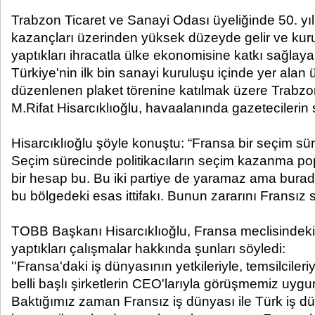
Trabzon Ticaret ve Sanayi Odası üyeliğinde 50. yılı
kazançları üzerinden yüksek düzeyde gelir ve kur
yaptıkları ihracatla ülke ekonomisine katkı sağlayan
Türkiye'nin ilk bin sanayi kuruluşu içinde yer alan 
düzenlenen plaket törenine katılmak üzere Trabz
M.Rifat Hisarcıklıoğlu, havaalanında gazetecilerin s
Hisarcıklıoğlu şöyle konuştu: “Fransa bir seçim s
Seçim sürecinde politikacıların seçim kazanma po
bir hesap bu. Bu iki partiye de yaramaz ama burada
bu bölgedeki esas ittifakı. Bunun zararını Fransız 
TOBB Başkanı Hisarcıklıoğlu, Fransa meclisindeki yas
yaptıkları çalışmalar hakkında şunları söyledi:
''Fransa'daki iş dünyasının yetkileriyle, temsilcileri
belli başlı şirketlerin CEO'larıyla görüşmemiz uygu
Baktığımız zaman Fransız iş dünyası ile Türk iş dün