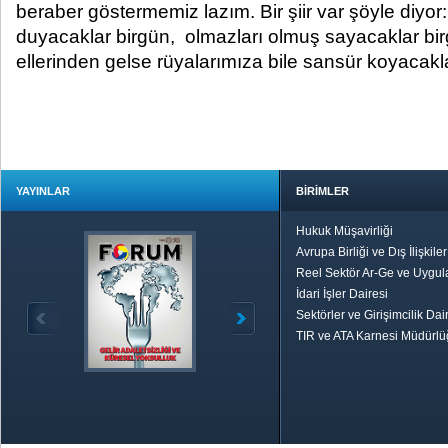
beraber göstermemiz lazım. Bir şiir var şöyle diy
duyacaklar birgün, olmazları olmuş sayacaklar bir
ellerinden gelse rüyalarımıza bile sansür koyacakla
YAYINLAR
BİRİMLER
Hukuk Müşavirliği
Avrupa Birliği ve Dış İlişkile
Reel Sektör Ar-Ge ve Uygul
İdari İşler Dairesi
Sektörler ve Girişimcilik Dai
TIR ve ATA Karnesi Müdürl
Özetle TOBB
Ekonomik R