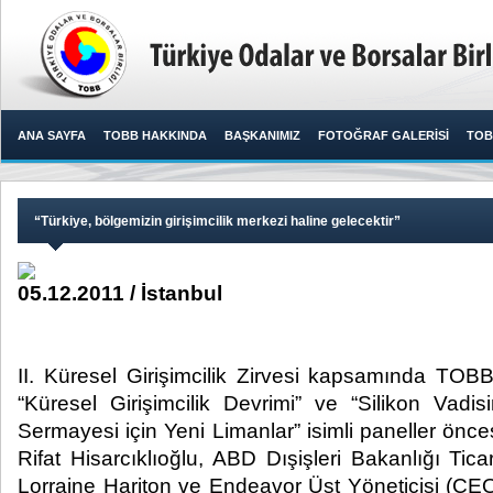
ANA SAYFA
TOBB HAKKINDA
BAŞKANIMIZ
FOTOĞRAF GALERİSİ
TOB
​“Türkiye, bölgemizin girişimcilik merkezi haline gelecektir”
05.12.2011 / İstanbul
​II. Küresel Girişimcilik Zirvesi kapsamında TOB
“Küresel Girişimcilik Devrimi” ve “Silikon Vadis
Sermayesi için Yeni Limanlar” isimli paneller ön
Rifat Hisarcıklıoğlu, ABD Dışişleri Bakanlığı Tica
Lorraine Hariton ve Endeavor Üst Yöneticisi (CEO