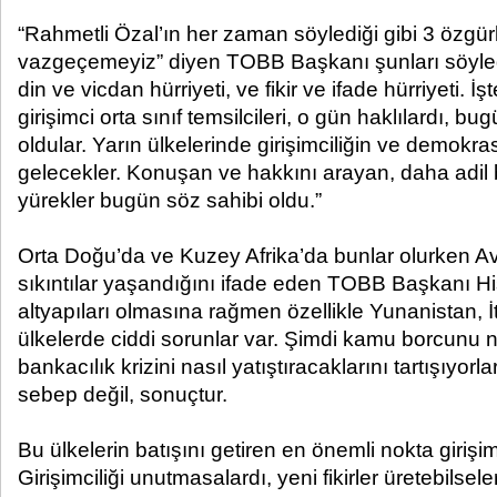
“Rahmetli Özal’ın her zaman söylediği gibi 3 özgürl
vazgeçemeyiz” diyen TOBB Başkanı şunları söyledi
din ve vicdan hürriyeti, ve fikir ve ifade hürriyeti.
girişimci orta sınıf temsilcileri, o gün haklılardı
oldular. Yarın ülkelerinde girişimciliğin ve demokras
gelecekler. Konuşan ve hakkını arayan, daha adil b
yürekler bugün söz sahibi oldu.”
Orta Doğu’da ve Kuzey Afrika’da bunlar olurken Av
sıkıntılar yaşandığını ifade eden TOBB Başkanı His
altyapıları olmasına rağmen özellikle Yunanistan, İ
ülkelerde ciddi sorunlar var. Şimdi kamu borcunu n
bankacılık krizini nasıl yatıştıracaklarını tartışıyor
sebep değil, sonuçtur.
Bu ülkelerin batışını getiren en önemli nokta girişimc
Girişimciliği unutmasalardı, yeni fikirler üretebilsele