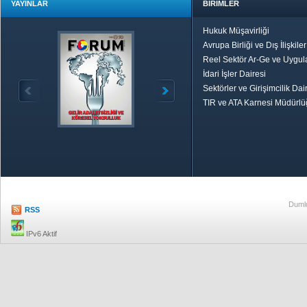
YAYINLAR
BİRİMLER
Hukuk Müşavirliği
Avrupa Birliği ve Dış İlişkile
Reel Sektör Ar-Ge ve Uygul
İdari İşler Dairesi
Sektörler ve Girişimcilik Dai
TIR ve ATA Karnesi Müdürl
Özetle TOBB
Ekonomik R
Dumlu
RSS
IPv6 Aktif