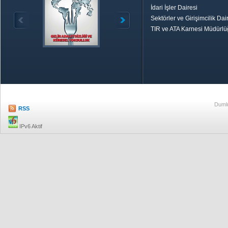
İdari İşler Dairesi
Sektörler ve Girişimcilik Dai
TIR ve ATA Karnesi Müdürl
Özetle TOBB
Ekonomik R
Dumlu
RSS
IPv6 Aktif