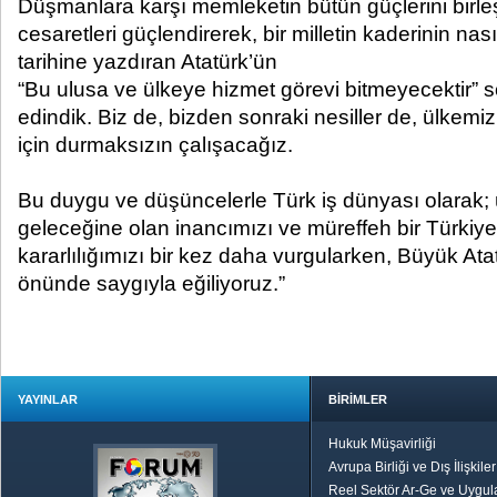
Düşmanlara karşı memleketin bütün güçlerini birleş
cesaretleri güçlendirerek, bir milletin kaderinin na
tarihine yazdıran Atatürk’ün
“Bu ulusa ve ülkeye hizmet görevi bitmeyecektir” 
edindik. Biz de, bizden sonraki nesiller de, ülkemiz
için durmaksızın çalışacağız.
Bu duygu ve düşüncelerle Türk iş dünyası olarak; 
geleceğine olan inancımızı ve müreffeh bir Türki
kararlılığımızı bir kez daha vurgularken, Büyük Ata
önünde saygıyla eğiliyoruz.”
YAYINLAR
BİRİMLER
Hukuk Müşavirliği
Avrupa Birliği ve Dış İlişkile
Reel Sektör Ar-Ge ve Uygul