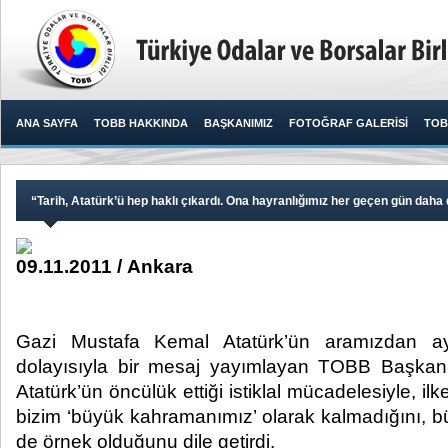
ANA SAYFA
TOBB HAKKINDA
BAŞKANIMIZ
FOTOĞRAF GALERİSİ
TOB
“Tarih, Atatürk’ü hep haklı çıkardı. Ona hayranlığımız her geçen gün daha 
09.11.2011 / Ankara
Gazi Mustafa Kemal Atatürk’ün aramızdan ayr
dolayısıyla bir mesaj yayımlayan TOBB Başkanı 
Atatürk’ün öncülük ettiği istiklal mücadelesiyle, il
bizim ‘büyük kahramanımız’ olarak kalmadığını, bü
de örnek olduğunu dile getirdi. ​ ​