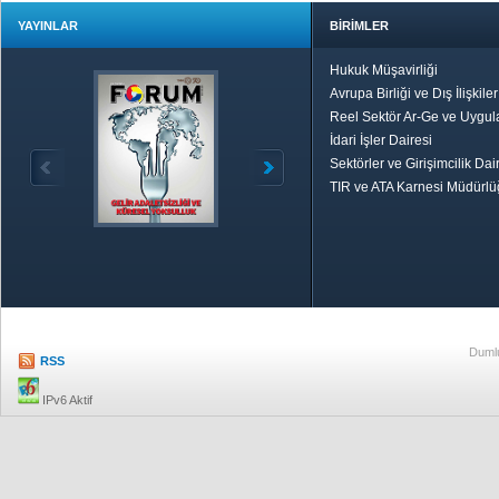
YAYINLAR
BİRİMLER
Hukuk Müşavirliği
Avrupa Birliği ve Dış İlişkile
Reel Sektör Ar-Ge ve Uygul
İdari İşler Dairesi
Sektörler ve Girişimcilik Dai
TIR ve ATA Karnesi Müdürl
Özetle TOBB
Ekonomik R
Dumlu
RSS
IPv6 Aktif