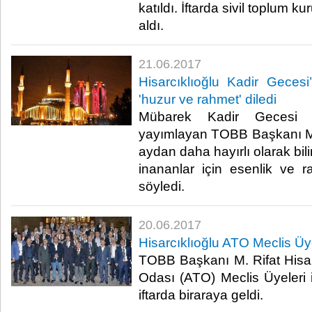
katıldı. İftarda sivil toplum ku
aldı.​
21.06.2017
Hisarcıklıoğlu Kadir Gecesi
'huzur ve rahmet' diledi
Mübarek Kadir Gecesi d
yayımlayan TOBB Başkanı M. R
aydan daha hayırlı olarak bil
inananlar için esenlik ve
söyledi.​
20.06.2017
Hisarcıklıoğlu ATO Meclis Üye
TOBB Başkanı M. Rifat Hisarc
Odası (ATO) Meclis Üyeleri
iftarda biraraya geldi.​