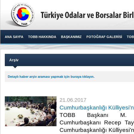
ANA SAYFA
TOBB HAKKINDA
BAŞKANIMIZ
FOTOĞRAF GALERİSİ
TOB
Arşiv
Detaylı haber arşiv araması yapmak için buraya tıklayın.
21.06.2017
Cumhurbaşkanlığı Külliyesi’n
TOBB Başkanı M. Rif
Cumhurbaşkanı Recep Tayy
Cumhurbaşkanlığı Külliyesi'n