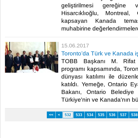
geliştirilmesi gereğine
Hisarcıklıoğlu, Montreal
kapsayan Kanada temas
muhabirine değerlendirmeler
15.06.2017
Toronto’da Türk ve Kanada iş
TOBB Başkanı M. Rifat H
programı kapsamında, Toron
dünyası katılımı ile düze
katıldı. Yemeğe, Ontario Eya
Bakanı, Ontario Belediye
Türkiye'nin ve Kanada'nın büyü
<<
<
532
533
534
535
536
537
538