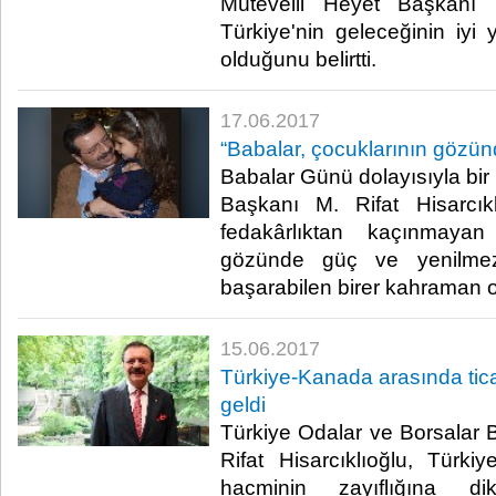
Mütevelli Heyet Başkanı M
Türkiye'nin geleceğinin iyi 
olduğunu belirtti.​
17.06.2017
“Babalar, çocuklarının gözün
Babalar Günü dolayısıyla b
Başkanı M. Rifat Hisarcıklı
fedakârlıktan kaçınmayan 
gözünde güç ve yenilmezl
başarabilen birer kahraman o
15.06.2017
Türkiye-Kanada arasında tica
geldi
Türkiye Odalar ve Borsalar B
Rifat Hisarcıklıoğlu, Türkiy
hacminin zayıflığına d