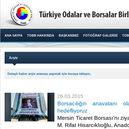
ANA SAYFA
TOBB HAKKINDA
BAŞKANIMIZ
FOTOĞRAF GALERİSİ
TOB
Arşiv
Detaylı haber arşiv araması yapmak için buraya tıklayın.
26.03.2015
Borsacılığın anavatanı ol
hedefliyoruz
Mersin Ticaret Borsası’nı z
M. Rifat Hisarcıklıoğlu, Anad