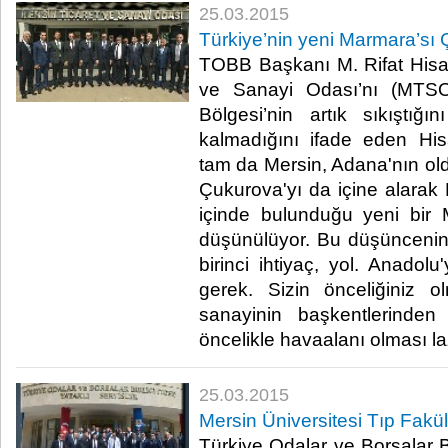
25.03.2015
Türkiye’nin yeni Marmara’sı
TOBB Başkanı M. Rifat Hisarc
ve Sanayi Odası’nı (MTSO)
Bölgesi’nin artık sıkıştı
kalmadığını ifade eden Hisa
tam da Mersin, Adana'nın ol
Çukurova'yı da içine alarak
içinde bulunduğu yeni bir
düşünülüyor. Bu düşüncenin
birinci ihtiyaç, yol. Anadol
gerek. Sizin önceliğiniz 
sanayinin başkentlerinden
öncelikle havaalanı olması la
25.03.2015
Mersin Üniversitesi Tıp Fakül
Türkiye Odalar ve Borsalar B