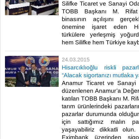
Silifke Ticaret ve Sanayi Od
TOBB Başkanı M. Rifat H
binasının açılışını gerçek
önemine işaret eden Hisarc
türkülere yerleşmiş yoğur
hem Silifke hem Türkiye kayb
24.03.2015
Hisarcıklıoğlu riskli paz
“Alacak sigortanızı mutlaka ya
Anamur Ticaret ve Sanayi 
düzenlenen Anamur’a Değer 
katılan TOBB Başkanı M. Rifat
tarım ürünlerindeki pazarları
pazarlar durumunda olduğun
için sattığımız malın pa
yaşayabiliriz dikkatli olu
Eximbank üzerinden sigor