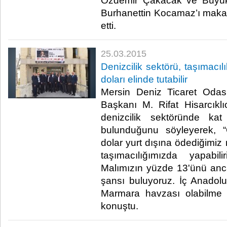
Özdemir Çakacak ve Büyük
Burhanettin Kocamaz’ı makaml
etti.​
25.03.2015
Denizcilik sektörü, taşımacılı
doları elinde tutabilir
Mersin Deniz Ticaret Odas
Başkanı M. Rifat Hisarcıkl
denizcilik sektöründe ka
bulunduğunu söyleyerek, “Ö
dolar yurt dışına ödediğimiz 
taşımacılığımızda yapabi
Malımızın yüzde 13'ünü ancak
şansı buluyoruz. İç Anadol
Marmara havzası olabilme g
konuştu.​