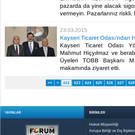
pazarda da yine alacak sigor
vermeyin. Pazarlarınız riskli. 
23.03.2015
Kayseri Ticaret Odası'ndan Hi
Kayseri Ticaret Odası Y
Mahmut Hiçyılmaz ve berab
Üyeleri TOBB Başkanı M. R
makamında ziyaret etti.​​
<<
<
622
623
624
625
626
627
628
YAYINLAR
BİRİMLER
Hukuk Müşavirliği
Avrupa Birliği ve Dış İlişkile