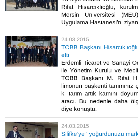
Rifat Hisarcıklıoğlu, kurul
Mersin Üniversitesi (MEÜ
Uygulama Hastanesi’ni ziyaret 
24.03.2015
TOBB Başkanı Hisarcıklıoğl
etti
Erdemli Ticaret ve Sanayi 
ile Yönetim Kurulu ve Mecli
TOBB Başkanı M. Rifat Hisa
limonun başkenti tanımınız
ki tarım artık karnını doy
aracı. Bu nedenle daha ölçek
diye konuştu.​
24.03.2015
Silifke’ye ‘ yoğurdunuzu marka