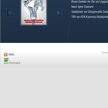
Reel Sektör Ar-Ge ve Uygul
İdari İşler Dairesi
Sektörler ve Girişimcilik Dai
TIR ve ATA Karnesi Müdürl
Özetle TOBB
Ekonomik R
Dumlu
RSS
IPv6 Aktif