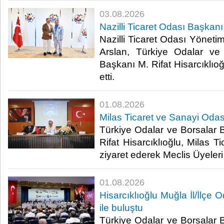
03.08.2026
Nazilli Ticaret Odası Başkanı
Nazilli Ticaret Odası Yöneti
Arslan, Türkiye Odalar ve 
Başkanı M. Rifat Hisarcıklıo
etti.​
01.08.2026
Milas Ticaret ve Sanayi Odası
Türkiye Odalar ve Borsalar B
Rifat Hisarcıklıoğlu, Milas T
ziyaret ederek Meclis Üyeleri il
01.08.2026
Hisarcıklıoğlu Muğla İl/İlçe 
ile buluştu
Türkiye Odalar ve Borsalar B