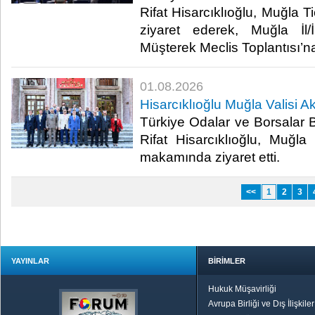
Rifat Hisarcıklıoğlu, Muğla T
ziyaret ederek, Muğla İl
Müşterek Meclis Toplantısı’na 
01.08.2026
Hisarcıklıoğlu Muğla Valisi Akb
Türkiye Odalar ve Borsalar B
Rifat Hisarcıklıoğlu, Muğla V
makamında ziyaret etti.​
<<
1
2
3
YAYINLAR
BİRİMLER
Hukuk Müşavirliği
Avrupa Birliği ve Dış İlişkile