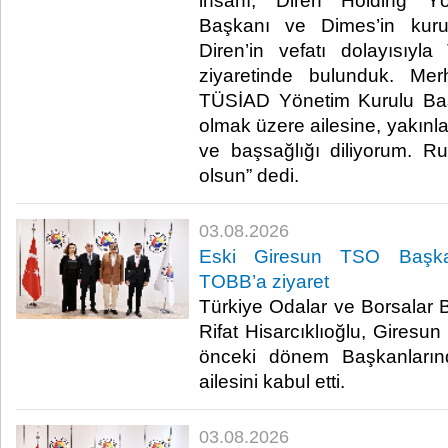
insanı, Diren Holding Y
Başkanı ve Dimes’in kuru
Diren’in vefatı dolayısıyla 
ziyaretinde bulunduk. Mer
TÜSİAD Yönetim Kurulu Ba
olmak üzere ailesine, yakınla
ve başsağlığı diliyorum. 
olsun” dedi.​
03.08.2026
Eski Giresun TSO Başka
TOBB’a ziyaret
Türkiye Odalar ve Borsalar B
Rifat Hisarcıklıoğlu, Giresu
önceki dönem Başkanları
ailesini kabul etti.​
03.08.2026