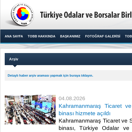
ANA SAYFA
TOBB HAKKINDA
BAŞKANIMIZ
FOTOĞRAF GALERİSİ
TOB
Arşiv
Detaylı haber arşiv araması yapmak için buraya tıklayın.
04.08.2026
Kahramanmaraş Ticaret ve
binası hizmete açıldı
Kahramanmaraş Ticaret ve S
binası, Türkiye Odalar ve 