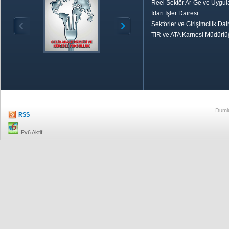
Reel Sektör Ar-Ge ve Uygul
İdari İşler Dairesi
Sektörler ve Girişimcilik Dai
TIR ve ATA Karnesi Müdürl
Özetle TOBB
Ekonomik R
Dumlu
RSS
IPv6 Aktif