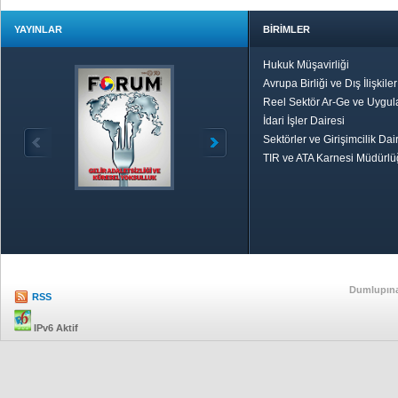
YAYINLAR
BİRİMLER
Hukuk Müşavirliği
Avrupa Birliği ve Dış İlişkile
Reel Sektör Ar-Ge ve Uygul
İdari İşler Dairesi
Sektörler ve Girişimcilik Dai
TIR ve ATA Karnesi Müdürl
Özetle TOBB
Ekonomik R
Dumlupınar
RSS
IPv6 Aktif