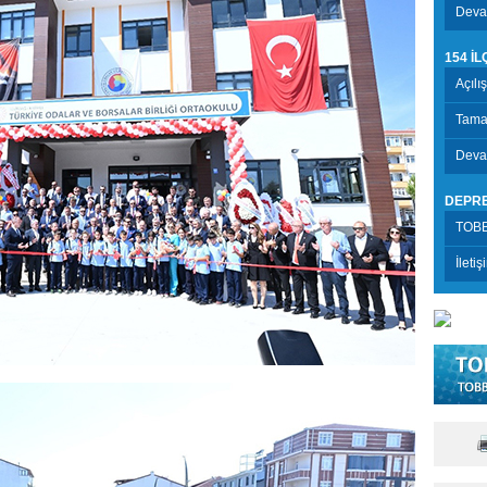
Devam
154 İ
Açılı
Tama
Deva
DEPR
TOBB
İletiş