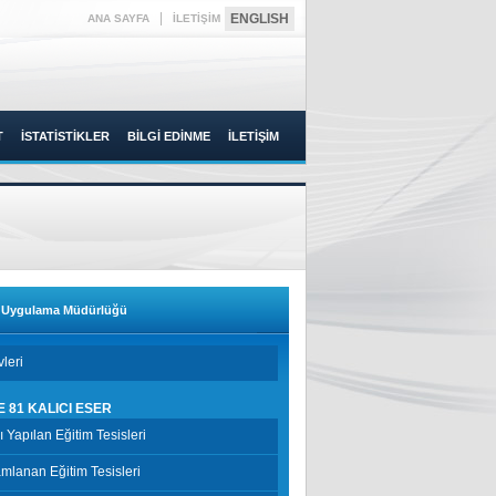
|
ENGLISH
ANA SAYFA
İLETİŞİM
T
İSTATİSTİKLER
BİLGİ EDİNME
İLETİŞİM
t Uygulama Müdürlüğü
leri
E 81 KALICI ESER
şı Yapılan Eğitim Tesisleri
lanan Eğitim Tesisleri