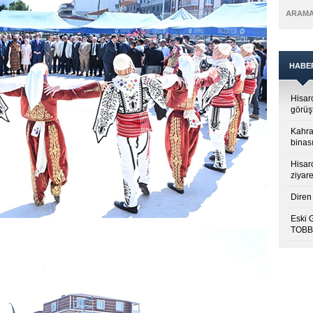
ARAM
HABE
Hisar
görüş
Kahra
binası
Hisar
ziyare
Diren 
Eski 
TOBB’