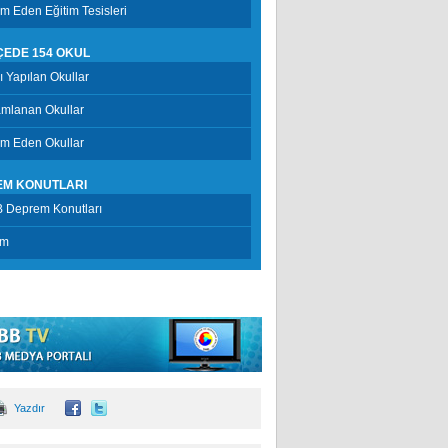
 Eden Eğitim Tesisleri
LÇEDE 154 OKUL
şı Yapılan Okullar
mlanan Okullar
m Eden Okullar
EM KONUTLARI
 Deprem Konutları
im
Yazdır