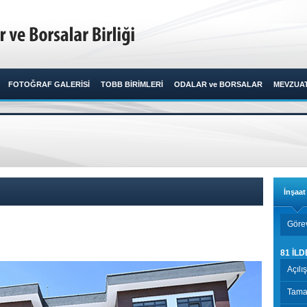
FOTOĞRAF GALERİSİ
TOBB BİRİMLERİ
ODALAR ve BORSALAR
MEVZUA
İnşaa
Görev
81 İLD
Açılı
Tamam