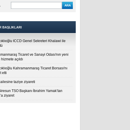
A
R BAŞLIKLARI
cıklıoğlu ICCD Genel Sekreteri Khalawi ile
tü
manmaraş Ticaret ve Sanayi Odası'nın yeni
 hizmete açıldı
cıklıoğlu Kahramanmaraş Ticaret Borsası'nı
t etti
ailesine taziye ziyareti
Giresun TSO Başkanı İbrahim Yamak’tan
a ziyaret