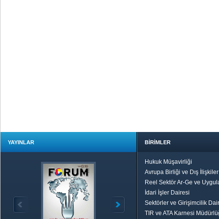
YAYINLAR
BİRİMLER
Hukuk Müşavirliği
Avrupa Birliği ve Dış İlişkile
Reel Sektör Ar-Ge ve Uygul
İdari İşler Dairesi
Sektörler ve Girişimcilik Dai
TIR ve ATA Karnesi Müdürl