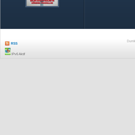
Özetle TOBB
Ekonomik R
Dumlu
RSS
IPv6 Aktif