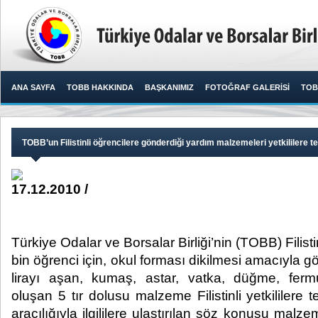
ANA SAYFA
TOBB HAKKINDA
BAŞKANIMIZ
FOTOĞRAF GALERİSİ
TOB
TOBB’un Filistinli öğrencilere gönderdiği yardım malzemeleri yetkililere te
17.12.2010 /
Türkiye Odalar ve Borsalar Birliği’nin (TOBB) Filist
bin öğrenci için, okul forması dikilmesi amacıyla g
lirayı aşan, kumaş, astar, vatka, düğme, fer
oluşan 5 tır dolusu malzeme Filistinli yetkililere t
aracılığıyla ilgililere ulaştırılan söz konusu malzem