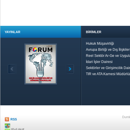
YAYINLAR
BİRİMLER
Hukuk Müşavirliği
Avrupa Birliği ve Dış İlişkile
Reel Sektör Ar-Ge ve Uygul
İdari İşler Dairesi
Sektörler ve Girişimcilik Dai
TIR ve ATA Karnesi Müdürl
Özetle TOBB
Ekonomik R
Dumlu
RSS
IPv6 Aktif