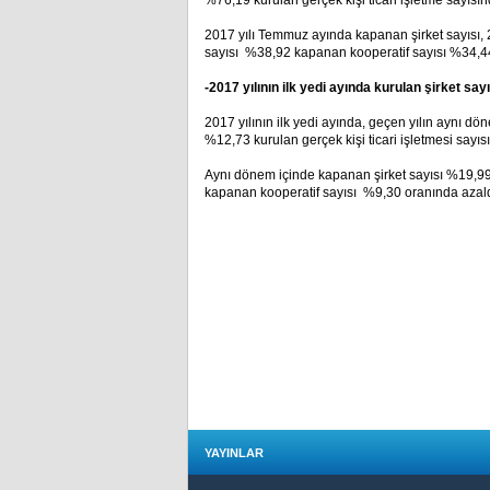
%76,19 kurulan gerçek kişi ticari işletme sayısı
2017 yılı Temmuz ayında kapanan şirket sayısı, 
sayısı %38,92 kapanan kooperatif sayısı %34,44 
-2017 yılının ilk yedi ayında kurulan şirket say
2017 yılının ilk yedi ayında, geçen yılın aynı dö
%12,73 kurulan gerçek kişi ticari işletmesi sayıs
Aynı dönem içinde kapanan şirket sayısı %19,99 k
kapanan kooperatif sayısı %9,30 oranında azal
YAYINLAR