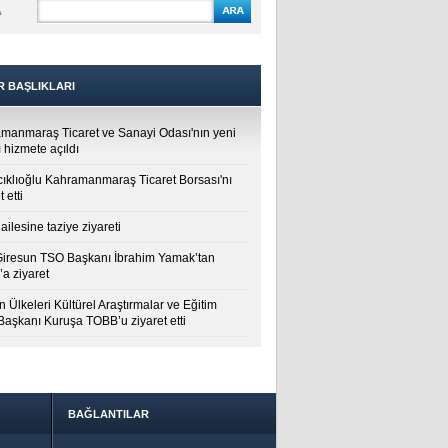
A
R BAŞLIKLARI
manmaraş Ticaret ve Sanayi Odası'nın yeni
 hizmete açıldı
cıklıoğlu Kahramanmaraş Ticaret Borsası'nı
t etti
ailesine taziye ziyareti
Giresun TSO Başkanı İbrahim Yamak’tan
a ziyaret
 Ülkeleri Kültürel Araştırmalar ve Eğitim
 Başkanı Kuruşa TOBB’u ziyaret etti
BAĞLANTILAR