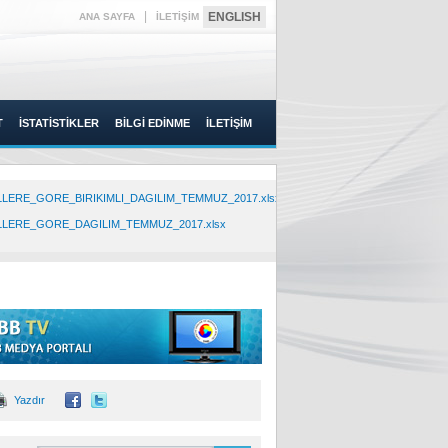
|
ENGLISH
ANA SAYFA
İLETİŞİM
T
İSTATİSTİKLER
BİLGİ EDİNME
İLETİŞİM
LLERE_GORE_BIRIKIMLI_DAGILIM_TEMMUZ_2017.xlsx
LLERE_GORE_DAGILIM_TEMMUZ_2017.xlsx
Yazdır