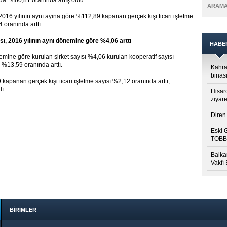
nda %60,81 oranında artış oldu.
ARAM
2016 yılının aynı ayına göre %112,89 kapanan gerçek kişi ticari işletme
oranında arttı.
ısı, 2016 yılının aynı dönemine göre %4,06 arttı
HABE
nemine göre kurulan şirket sayısı %4,06 kurulan kooperatif sayısı
ı %13,59 oranında arttı.
Kahra
binası
apanan gerçek kişi ticari işletme sayısı %2,12 oranında arttı,
dı.
Hisar
ziyare
Diren 
Eski 
TOBB’
Balkan
Vakfı
BİRİMLER