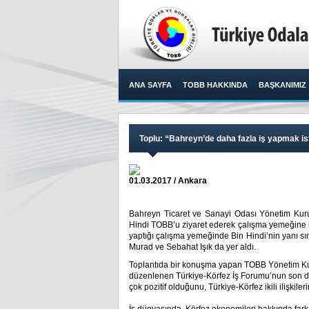
ANA SAYFA
TOBB HAKKINDA
BAŞKANIMIZ
Toplu: “Bahreyn’de daha fazla iş yapmak is
01.03.2017 / Ankara
Bahreyn Ticaret ve Sanayi Odası Yönetim Kur
Hindi TOBB’u ziyaret ederek çalışma yemeğine k
yaptığı çalışma yemeğinde Bin Hindi’nin yanı 
Murad ve Sebahat Işık da yer aldı.​
Toplantıda bir konuşma yapan TOBB Yönetim Kur
düzenlenen Türkiye-Körfez İş Forumu’nun son der
çok pozitif olduğunu, Türkiye-Körfez ikili ilişkile