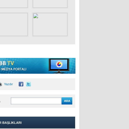
Yazdır
A
R BAŞLIKLARI