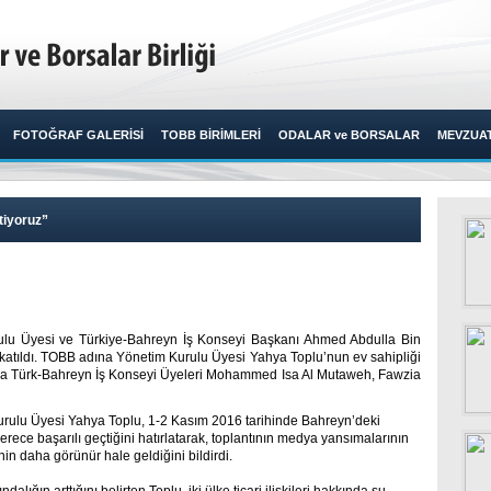
FOTOĞRAF GALERİSİ
TOBB BİRİMLERİ
ODALAR ve BORSALAR
MEVZUA
tiyoruz”
ulu Üyesi ve Türkiye-Bahreyn İş Konseyi Başkanı Ahmed Abdulla Bin
atıldı. TOBB adına Yönetim Kurulu Üyesi Yahya Toplu’nun ev sahipliği
sıra Türk-Bahreyn İş Konseyi Üyeleri Mohammed Isa Al Mutaweh, Fawzia
ulu Üyesi Yahya Toplu, 1-2 Kasım 2016 tarihinde Bahreyn’deki
ece başarılı geçtiğini hatırlatarak, toplantının medya yansımalarının
rinin daha görünür hale geldiğini bildirdi.