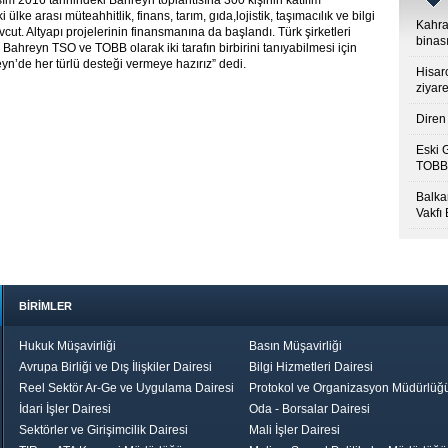
sım 2016 tarihindeki Bahreyn toplantısına 300 kişinin katılım
ülke arası müteahhitlik, finans, tarım, gıda,lojistik, taşımacılık ve bilgi
Kahra
mevcut. Altyapı projelerinin finansmanına da başlandı. Türk şirketleri
binası
 Bahreyn TSO ve TOBB olarak iki tarafın birbirini tanıyabilmesi için
yn’de her türlü desteği vermeye hazırız” dedi.
Hisar
ziyare
Diren 
Eski 
TOBB’
Balkan
Vakfı
BİRİMLER
Hukuk Müşavirliği
Basın Müşavirliği
Avrupa Birliği ve Dış İlişkiler Dairesi
Bilgi Hizmetleri Dairesi
Reel Sektör Ar-Ge ve Uygulama Dairesi
Protokol ve Organizasyon Müdürlüğ
İdari İşler Dairesi
Oda - Borsalar Dairesi
Sektörler ve Girişimcilik Dairesi
Mali İşler Dairesi