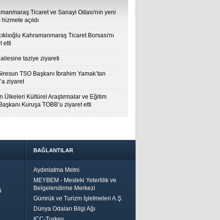
manmaraş Ticaret ve Sanayi Odası'nın yeni
 hizmete açıldı
cıklıoğlu Kahramanmaraş Ticaret Borsası'nı
t etti
ailesine taziye ziyareti
Giresun TSO Başkanı İbrahim Yamak’tan
a ziyaret
 Ülkeleri Kültürel Araştırmalar ve Eğitim
 Başkanı Kuruşa TOBB’u ziyaret etti
BAĞLANTILAR
Aydınlatma Metni
MEYBEM - Mesleki Yeterlilik ve
Belgelendirme Merkezi
ü
Gümrük ve Turizm İşletmeleri A.Ş.
Dünya Odaları Bilgi Ağı
ICC-Turkey