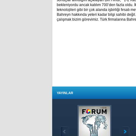
sonuçlar alındığını açıklayan Bin Hindi, “ 1-2 Ka
bekleniyordu ancak katılım 700’den fazla oldu. İki 
teknolojileri gibi bir çok alanda işbirliği fırsatı 
Bahreyn hakkında yeteri kadar bilgi sahibi değil.
çalışmak bizim görevimiz. Türk firmalarına Bahre
YAYINLAR