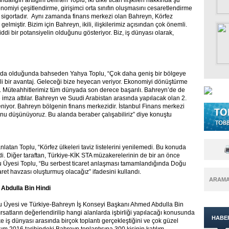
lığın arttığını belirten Toplu, iki ülke ticari ilişkileri hakkında şu
nomiyi çeşitlendirme, girişimci orta sınıfın oluşmasını cesaretlendirme
 sigortadır. Aynı zamanda finans merkezi olan Bahreyn, Körfez
elmiştir. Bizim için Bahreyn, ikili, ilişkilerimiz açısından çok önemli.
iddi bir potansiyelin olduğunu gösteriyor. Biz, iş dünyası olarak,
unda olduğunda bahseden Yahya Toplu, “Çok daha geniş bir bölgeye
li bir avantaj. Geleceği bize heyecan veriyor. Ekonomiyi dönüştürme
z. Müteahhitlerimiz tüm dünyada son derece başarılı. Bahreyn’de de
re imza attılar. Bahreyn ve Suudi Arabistan arasında yapılacak olan 2.
ileniyor. Bahreyn bölgenin finans merkezidir. İstanbul Finans merkezi
ğunu düşünüyoruz. Bu alanda beraber çalışabiliriz” diye konuştu
tan Toplu, “Körfez ülkeleri taviz listelerini yenilemedi. Bu konuda
edi. Diğer taraftan, Türkiye-KİK STA müzakerelerinin de bir an önce
u Üyesi Toplu, “Bu serbest ticaret anlaşması tamamlandığında Doğu
aret havzası oluşturmuş olacağız” ifadesini kullandı.
ARAM
Abdulla Bin Hindi
u Üyesi ve Türkiye-Bahreyn İş Konseyi Başkanı Ahmed Abdulla Bin
fırsatların değerlendirilip hangi alanlarda işbirliği yapılacağı konusunda
HABE
ke iş dünyası arasında birçok toplantı gerçekleştiğini ve çok güzel