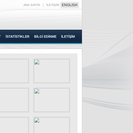
|
ENGLISH
ANA SAYFA
İLETİŞİM
T
İSTATİSTİKLER
BİLGİ EDİNME
İLETİŞİM