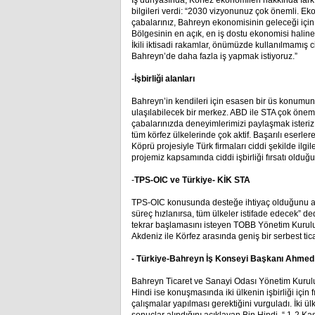
İş dünyasında, Körfez ekonomileri hakkında farkında
bilgileri verdi: “2030 vizyonunuz çok önemli. Eko
çabalarınız, Bahreyn ekonomisinin geleceği için
Bölgesinin en açık, en iş dostu ekonomisi haline g
İkili iktisadi rakamlar, önümüzde kullanılmamış c
Bahreyn’de daha fazla iş yapmak istiyoruz.”
-İşbirliği alanları
Bahreyn’in kendileri için esasen bir üs konum
ulaşılabilecek bir merkez. ABD ile STA çok önem
çabalarınızda deneyimlerimizi paylaşmak isteri
tüm körfez ülkelerinde çok aktif. Başarılı eserle
Köprü projesiyle Türk firmaları ciddi şekilde ilg
projemiz kapsamında ciddi işbirliği fırsatı oldu
-
TPS-OIC ve Türkiye- KİK STA
TPS-OIC konusunda desteğe ihtiyaç olduğunu anla
süreç hızlanırsa, tüm ülkeler istifade edecek” d
tekrar başlamasını isteyen TOBB Yönetim Kurul
Akdeniz ile Körfez arasında geniş bir serbest tic
- Türkiye-Bahreyn İş Konseyi Başkanı Ahmed 
Bahreyn Ticaret ve Sanayi Odası Yönetim Kurul
Hindi ise konuşmasında iki ülkenin işbirliği için 
çalışmalar yapılması gerektiğini vurguladı. İki ül