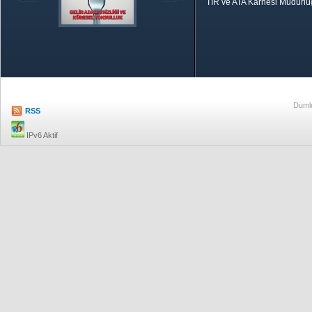
TIR ve ATA Karnesi Müdürl
Özetle TOBB
Ekonomik R
Dumlu
RSS
IPv6 Aktif