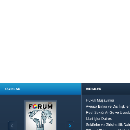
YAYINLAR
BİRİMLER
Hukuk Müşavirliği
Avrupa Birliği ve Dış İlişkile
Reel Sektör Ar-Ge ve Uygul
İdari İşler Dairesi
Sektörler ve Girişimcilik Dai