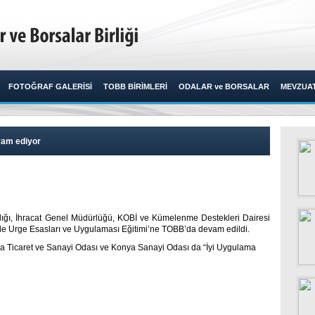
FOTOĞRAF GALERİSİ
TOBB BİRİMLERİ
ODALAR ve BORSALAR
MEVZUA
vam ediyor
lığı, İhracat Genel Müdürlüğü, KOBİ ve Kümelenme Destekleri Dairesi
 ile Urge Esasları ve Uygulaması Eğitimi’ne TOBB’da devam edildi.​
alya Ticaret ve Sanayi Odası ve Konya Sanayi Odası da “İyi Uygulama