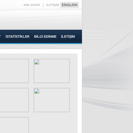
|
ENGLISH
ANA SAYFA
İLETİŞİM
T
İSTATİSTİKLER
BİLGİ EDİNME
İLETİŞİM