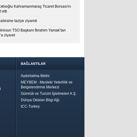
cıklıoğlu Kahramanmaraş Ticaret Borsası'nı
t etti
ailesine taziye ziyareti
Giresun TSO Başkanı İbrahim Yamak’tan
a ziyaret
BAĞLANTILAR
Aydınlatma Metni
MEYBEM - Mesleki Yeterlilik ve
Belgelendirme Merkezi
ü
Gümrük ve Turizm İşletmeleri A.Ş.
Dünya Odaları Bilgi Ağı
ICC-Turkey
Bir
ha İyi
 İçin