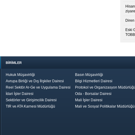
Hisar
ziyare
Diren 
Eski 
TOBB’
BİRİMLER
Hukuk Müşavirliği
Basın Müşavirliği
Avrupa Birliği ve Dış İlişkiler Dairesi
Bilgi Hizmetleri Dairesi
Reel Sektör Ar-Ge ve Uygulama Dairesi
Protokol ve Organizasyon Müdürlüğ
İdari İşler Dairesi
Oda - Borsalar Dairesi
Sektörler ve Girişimcilik Dairesi
Mali İşler Dairesi
TIR ve ATA Karnesi Müdürlüğü
Mali ve Sosyal Politikalar Müdürlüğü
le TOBB
Ekonomik Rapor
Hizmet Şeref
Daha İyi 
Belgesi ve Plaket
Gelecek, Da
Töreni
Bir Türkiye