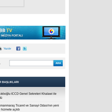
Yazdır
A
R BAŞLIKLARI
cıklıoğlu ICCD Genel Sekreteri Khalawi ile
tü
manmaraş Ticaret ve Sanayi Odası'nın yeni
 hizmete açıldı