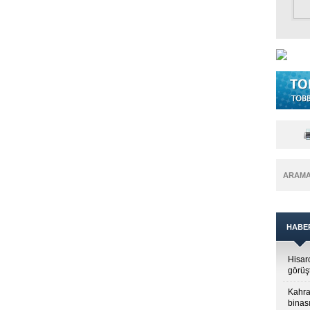
ARAM
HABE
Hisar
görüş
Kahra
binası