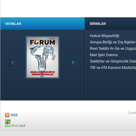
YAYINLAR
BİRİMLER
Hukuk Müşavirliği
Avrupa Birliği ve Dış İlişkile
Reel Sektör Ar-Ge ve Uygul
İdari İşler Dairesi
Sektörler ve Girişimcilik Dai
TIR ve ATA Karnesi Müdürl
Özetle TOBB
Ekonomik R
Dumlu
RSS
IPv6 Aktif