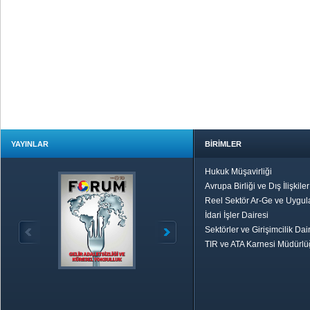
YAYINLAR
BİRİMLER
Hukuk Müşavirliği
Avrupa Birliği ve Dış İlişkile
Reel Sektör Ar-Ge ve Uygul
İdari İşler Dairesi
Sektörler ve Girişimcilik Dai
TIR ve ATA Karnesi Müdürl
Özetle TOBB
Ekonomik R