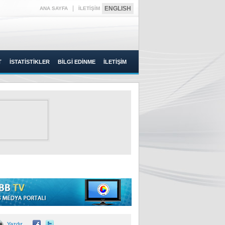
|
ENGLISH
ANA SAYFA
İLETİŞİM
T
İSTATİSTİKLER
BİLGİ EDİNME
İLETİŞİM
Yazdır