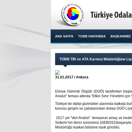
ANA SAYFA
TOBB HAKKINDA
BAŞKANIMIZ
TOBB TIR ve ATA Karnesi Müdürlüğüne Liya
31.01.2017 / Ankara
Dünya Gümrük Örgütü (DGÖ) tarafından başlatı
Analizi” teması altında “Etkin Sınır Yönetimi için V
Türkiye’de dijital gümrükler alanında katkıda bul
konusu girişim ve çabalarından dolayı DGÖ Liyakat
2017 yılı “Veri Analizi” temasının amaç ve hed
Sistemi’nin ikinci sürümünü (GEBOS2)başarıyla
Müdürlüğü liyakat ödülüne layık görüldü.