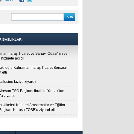
A
R BAŞLIKLARI
manmaraş Ticaret ve Sanayi Odası'nın yeni
 hizmete açıldı
cıklıoğlu Kahramanmaraş Ticaret Borsası'nı
t etti
ailesine taziye ziyareti
Giresun TSO Başkanı İbrahim Yamak’tan
a ziyaret
 Ülkeleri Kültürel Araştırmalar ve Eğitim
 Başkanı Kuruşa TOBB’u ziyaret etti