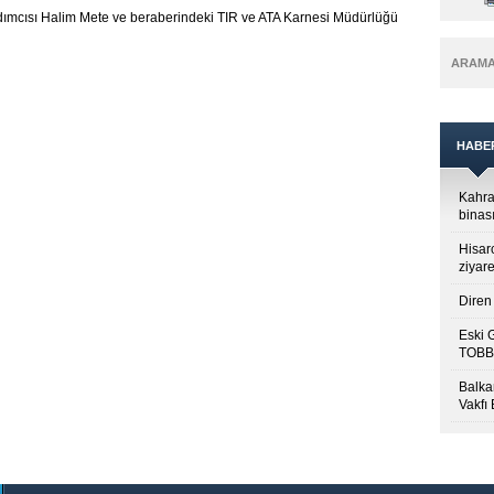
ımcısı Halim Mete ve beraberindeki TIR ve ATA Karnesi Müdürlüğü
ARAM
HABE
Kahra
binası
Hisar
ziyare
Diren 
Eski 
TOBB’
Balkan
Vakfı