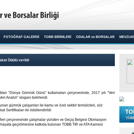
FOTOĞRAF GALERİSİ
TOBB BİRİMLERİ
ODALAR ve BORSALAR
MEVZUA
kat Ödülü verildi
lan “Dünya Gümrük Günü” kutlamaları çerçevesinde, 2017 yılı “Veri
eri Analizi” sloganı belirlendi.​
unan gümrük çalışanları ile kamu ve özel sektör temsilcileri, söz
 Sertifikaları ile ödüllendirildi.
efleri çerçevesinde çalışmalar yürüten ve Geçiş Belgesi Otomasyon
 hayata geçirilmesine katkıda bulunan TOBB TIR ve ATA Karnesi