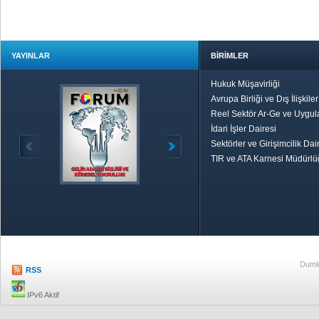
YAYINLAR
BİRİMLER
Hukuk Müşavirliği
Avrupa Birliği ve Dış İlişkile
Reel Sektör Ar-Ge ve Uygul
İdari İşler Dairesi
Sektörler ve Girişimcilik Dai
TIR ve ATA Karnesi Müdürl
Özetle TOBB
Ekonomik R
Dumlu
RSS
IPv6 Aktif