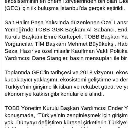
ekosisteminin en önemli zirvelerinden biri olan Glo
(GEC) için ilk buluşma İstanbul’da gerçekleştirildi.
Sait Halim Paşa Yalısı’nda düzenlenen Özel Lan
Yemeği'nde TOBB GGK Başkanı Ali Sabancı, End
Kurulu Başkanı Emre Kurttepeli, TOBB Başkan Ya
Yorgancılar, TİM Başkanı Mehmet Büyükekşi, Habi
Sezai Hazır ve özel misafir Kauffman Vakfı Politik
Yardımcısı Dane Stangler, basın mensupları ile bir 
Toplantıda GEC’in tarihçesi ve 2018 vizyonu, ekos
kucaklayıcı yaklaşımı, ekosistemi geliştirme ve deri
Türkiye’nin girişimcilik itibarı ve rekabet gücü, ve yen
ekonomiye katkısı gibi konular ele alındı.
TOBB Yönetim Kurulu Başkan Yardımcısı Ender Yo
konuşmada, “Türkiye'nin zenginleşmek için girişim
yok. Dünyayı değiştiren küresel şirketlerin Türkiy