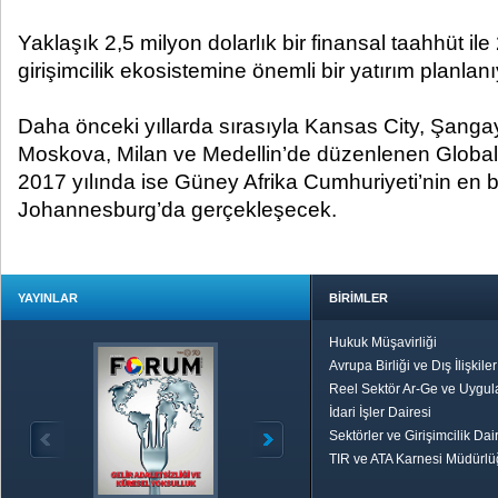
Yaklaşık 2,5 milyon dolarlık bir finansal taahhüt il
girişimcilik ekosistemine önemli bir yatırım planlanı
Daha önceki yıllarda sırasıyla Kansas City, Şangay
Moskova, Milan ve Medellin’de düzenlenen Global 
2017 yılında ise Güney Afrika Cumhuriyeti’nin en 
Johannesburg’da gerçekleşecek.
YAYINLAR
BİRİMLER
Hukuk Müşavirliği
Avrupa Birliği ve Dış İlişkile
Reel Sektör Ar-Ge ve Uygul
İdari İşler Dairesi
Sektörler ve Girişimcilik Dai
TIR ve ATA Karnesi Müdürl