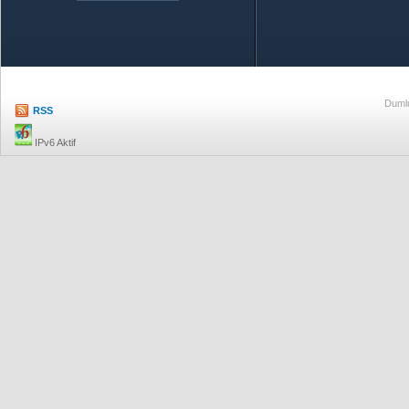
Özetle TOBB
Ekonomik R
Dumlu
RSS
IPv6 Aktif