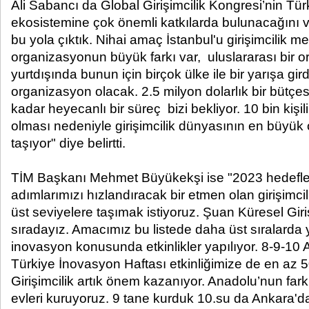
Ali Sabancı da Global Girişimcilik Kongresi’nin Türk
ekosistemine çok önemli katkılarda bulunacağını v
bu yola çıktık. Nihai amaç İstanbul'u girişimcilik m
organizasyonun büyük farkı var, uluslararası bir o
yurtdışında bunun için birçok ülke ile bir yarışa gird
organizasyon olacak. 2.5 milyon dolarlık bir bütçe
kadar heyecanlı bir süreç bizi bekliyor. 10 bin kişi
olması nedeniyle girişimcilik dünyasının en büyük 
taşıyor" diye belirtti.
TİM Başkanı Mehmet Büyükekşi
ise
"2023 hedefle
adımlarımızı hızlandıracak bir etmen olan girişimcil
üst seviyelere taşımak istiyoruz. Şuan Küresel Giri
sıradayız. Amacımız bu listede daha üst sıralarda y
inovasyon konusunda etkinlikler yapılıyor. 8-9-10
Türkiye İnovasyon Haftası etkinliğimize de en az 50
Girişimcilik artık önem kazanıyor. Anadolu’nun farkl
evleri kuruyoruz. 9 tane kurduk 10.su da Ankara'