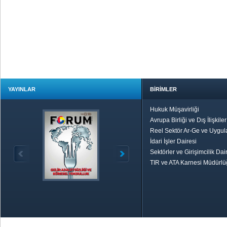
YAYINLAR
BİRİMLER
Hukuk Müşavirliği
Avrupa Birliği ve Dış İlişkile
Reel Sektör Ar-Ge ve Uygul
İdari İşler Dairesi
Sektörler ve Girişimcilik Dai
TIR ve ATA Karnesi Müdürl
Özetle TOBB
Ekonomik R