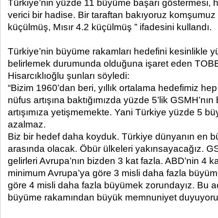
Türkiye’nin yüzde 11 büyüme başarı göstermesi, h
verici bir hadise. Bir taraftan bakıyoruz komşumuz
küçülmüş, Mısır 4.2 küçülmüş ” ifadesini kullandı.
Türkiye’nin büyüme rakamları hedefini kesinlikle y
belirlemek durumunda olduğuna işaret eden TOBB
Hisarcıklıoğlu şunları söyledi:
“Bizim 1960’dan beri, yıllık ortalama hedefimiz he
nüfus artışına baktığımızda yüzde 5’lik GSMH’nın
artışımıza yetişmemekte. Yani Türkiye yüzde 5 büyü
azalmaz.
Biz bir hedef daha koyduk. Türkiye dünyanın en 
arasında olacak. Öbür ülkeleri yakınsayacağız. G
gelirleri Avrupa’nın bizden 3 kat fazla. ABD’nin 4 ka
minimum Avrupa’ya göre 3 misli daha fazla büyü
göre 4 misli daha fazla büyümek zorundayız. Bu a
büyüme rakamından büyük memnuniyet duyuyoru