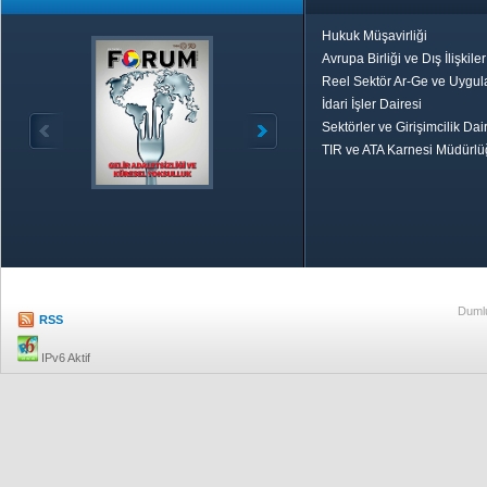
Hukuk Müşavirliği
Avrupa Birliği ve Dış İlişkile
Reel Sektör Ar-Ge ve Uygul
İdari İşler Dairesi
Sektörler ve Girişimcilik Dai
TIR ve ATA Karnesi Müdürl
Özetle TOBB
Ekonomik R
Dumlu
RSS
IPv6 Aktif